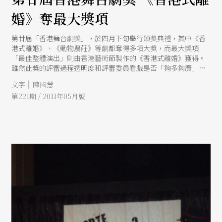
婚》奪最大獎項
第廿屆「香港舞台劇獎」，於四月下旬舉行頒獎典禮，其中《香
港式離婚》、《動物農莊》等劇都奪得多項大獎，而最大獎項
「最佳整體演出」則由香港藝術節製作的《香港式離婚》獲得。
雖然此獎的評審過程透明度和評審委員看戲是否「夠多夠廣」一
直為人所詬病，也有人因此表明不再參與，但作為香港目前最有
|
文字
陳國慧
歷史的劇場獎項，由此觀察劇場現況仍有一定的參考意義。
第221期 / 2011年05月號