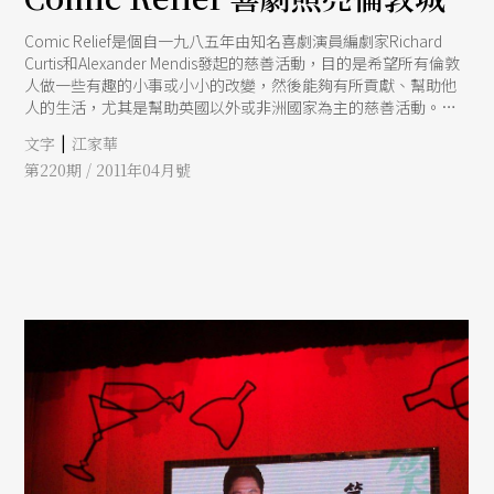
Comic Relief是個自一九八五年由知名喜劇演員編劇家Richard
Curtis和Alexander Mendis發起的慈善活動，目的是希望所有倫敦
人做一些有趣的小事或小小的改變，然後能夠有所貢獻、幫助他
人的生活，尤其是幫助英國以外或非洲國家為主的慈善活動。自
那時起，每年三月英國頂尖的喜劇演員便齊聚一堂表演，由英國
|
文字
江家華
國家廣播電視BBC轉播。而今年除了喜劇表演，還有其他許多活
第220期 / 2011年04月號
動不斷電地接力，就連時尚設計師Vivienne Westwood也加入設
計T恤義賣的行列，使其成為全倫敦入夏前最活躍的活動。