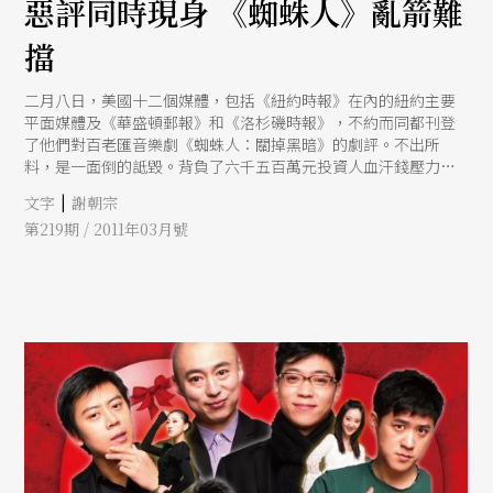
惡評同時現身 《蜘蛛人》亂箭難
擋
二月八日，美國十二個媒體，包括《紐約時報》在內的紐約主要
平面媒體及《華盛頓郵報》和《洛杉磯時報》，不約而同都刊登
了他們對百老匯音樂劇《蜘蛛人：關掉黑暗》的劇評。不出所
料，是一面倒的詆毀。背負了六千五百萬元投資人血汗錢壓力的
製作單位當然不甘示弱，馬上發表聲明，指責批評家在作品「還
|
文字
謝朝宗
沒定型前」就下論斷是不公平的。
第219期 / 2011年03月號