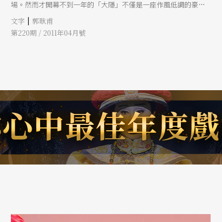
場。然而才開幕不到一年的「大隱」不僅是一座作風低調的豪華
劇場，事實上是大陸第一個高調地企圖以「院線」方式開展營運
|
文字
郭耿甫
的戲劇產業品牌的「旗艦店」。
第220期 / 2011年04月號