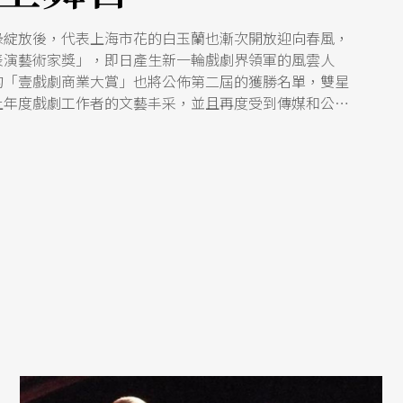
綠綻放後，代表上海市花的白玉蘭也漸次開放迎向春風，
表演藝術家獎」，即日產生新一輪戲劇界領軍的風雲人
的「壹戲劇商業大賞」也將公佈第二屆的獲勝名單，雙星
上年度戲劇工作者的文藝丰采，並且再度受到傳媒和公眾