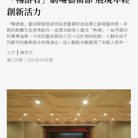
創新活力
「暢遊者」藝術節是德語地區很重要的自由獨立劇場藝術節，年
輕的劇團在此發表創作，由資深劇場人擔任「教練」，給予適切
的專業指導。今年的藝術節自三月十日於柏林起跑，七齣來自不
同都市的嶄新製作參與演出。這七齣製作都展現了年輕人跨界的
野心，偶戲、多媒體、裝置藝術、行動藝術都可在這些創作裡看
|
文字
陳思宏
到。
第220期 / 2011年04月號