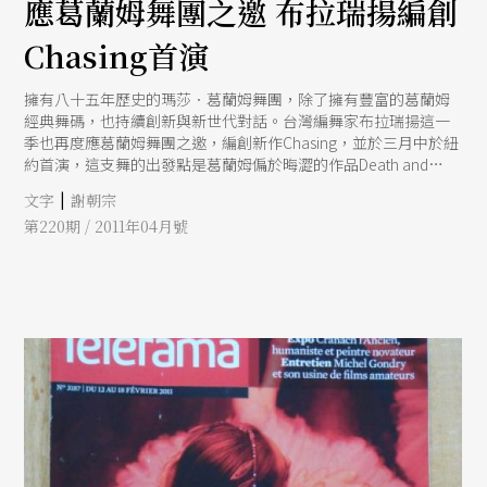
應葛蘭姆舞團之邀 布拉瑞揚編創
Chasing首演
擁有八十五年歷史的瑪莎．葛蘭姆舞團，除了擁有豐富的葛蘭姆
經典舞碼，也持續創新與新世代對話。台灣編舞家布拉瑞揚這一
季也再度應葛蘭姆舞團之邀，編創新作Chasing，並於三月中於紐
約首演，這支舞的出發點是葛蘭姆偏於晦澀的作品Death and
Entrance，布拉從舞者出發，以幽默與非舞蹈、生活化的動作，
|
文字
謝朝宗
與前者構成強烈對比。
第220期 / 2011年04月號