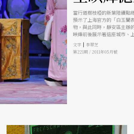
當行道樹枝椏的新葉陸續點
預示了上海官方的「白玉蘭
物，與此同時，靜安區主辦
映輝前後展示著這座城市、
的關注與肯定。
|
文字
李翠芝
第221期 / 2011年05月號