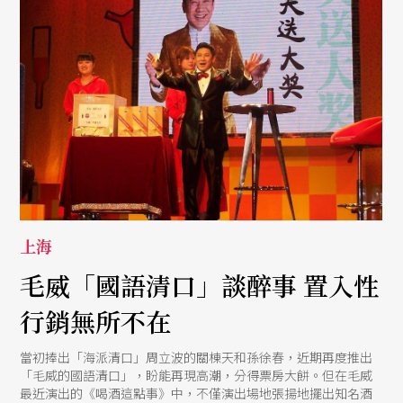
上海
毛威「國語清口」談醉事 置入性
行銷無所不在
當初捧出「海派清口」周立波的關棟天和孫徐春，近期再度推出
「毛威的國語清口」，盼能再現高潮，分得票房大餅。但在毛威
最近演出的《喝酒這點事》中，不僅演出場地張揚地擺出知名酒