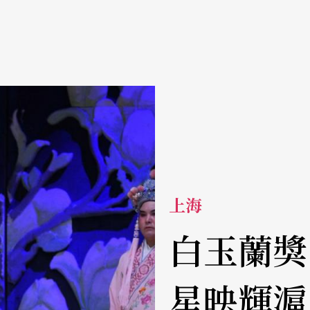
上海
白玉蘭獎
星映輝滬