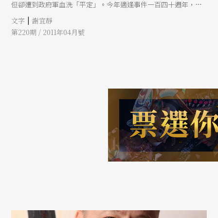
但卻遭到政府軍血洗「平定」。今年適逢事件一百四十週年，除
了巴黎市政府推出紀念活動（註2），劇場也有相關演出，讓觀眾
|
文字
謝宜靜
在參與演出中體驗當年歷史。
第220期 / 2011年04月號