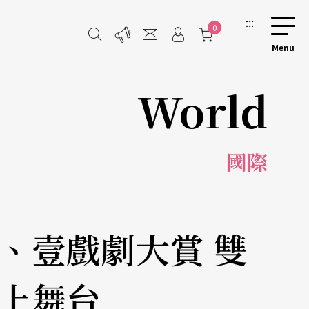
:::
0
World
國際
、壹戲劇大賞 雙
上舞台