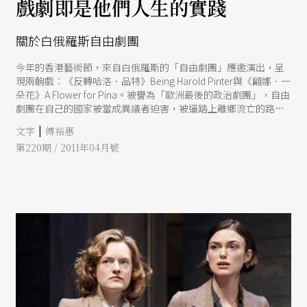
戲劇即是他們人生的實踐
關於白俄羅斯自由劇團
今年的香港藝術節，來自白俄羅斯的「自由劇團」應邀演出，呈
現兩齣戲：《反轉哈洛．品特》Being Harold Pinter與《翩娜．一
朵花》A Flower for Pina。被譽為「歐洲最後的政治劇團」，自由
劇團在自己的國家被當成異議者迫害，被逼踏上離鄉流亡的路
途，而在白俄羅斯，連觀眾看他們的戲都犯法！
|
文字
傅裕惠
第220期 / 2011年04月號