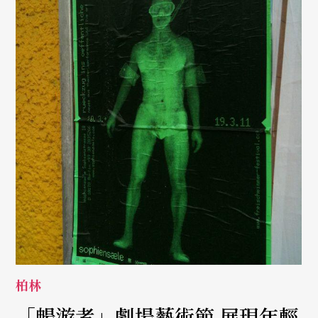
柏林
「暢游者」劇場藝術節 展現年輕