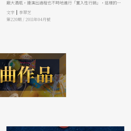
廠大酒瓶，連演出過程也不時地進行「置入性行銷」，這樣的演
出真的能贏得觀眾青睞嗎？
|
文字
李翠芝
第220期 / 2011年04月號