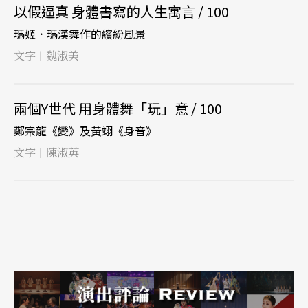
以假逼真 身體書寫的人生寓言 / 100
瑪姬．瑪漢舞作的繽紛風景
文字
魏淑美
|
兩個Y世代 用身體舞「玩」意 / 100
鄭宗龍《變》及黃翊《身音》
文字
陳淑英
|