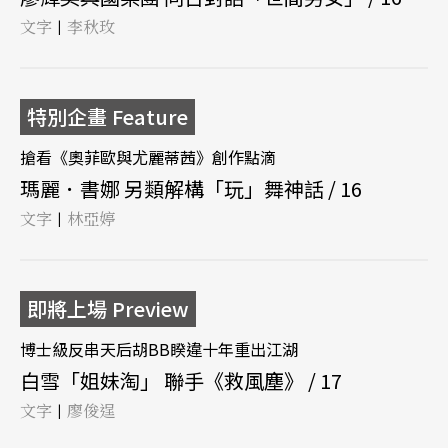
文字
李秋玫
|
特別企畫 Feature
搶看《奧菲歐與尤麗蒂茜》創作點滴
瑪麗．書娜 另類解構「玩」舞神話 / 16
文字
林亞婷
|
即將上場 Preview
博士級反串天后胡BB睽違十年重出江湖
白雪「姐妹淘」 聯手《救風塵》 / 17
文字
廖俊逞
|