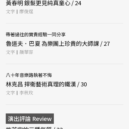
黃春明 銀髮更見純真童心 / 24
文字
廖俊逞
|
帶著過往的寶貴經驗一同分享
魯道夫．巴夏 為樂團上珍貴的大師課 / 27
文字
顏華容
|
八十年音樂路執著不悔
林克昌 捍衛藝術真理的鐵漢 / 30
文字
李秋玫
|
演出評論 Review