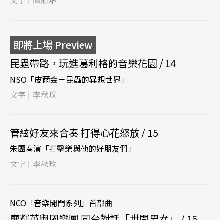
文字
陳韻琳
|
即將上場 Preview
昆蟲帶路，玩進葛利格的音樂花園 / 14
NSO「皮爾金－昆蟲的異想世界」
文字
李秋玫
|
管絃好友來合奏 打得心花怒放 / 15
朱團春演「打擊樂與他的好朋友們」
文字
李秋玫
|
NCO「音樂開門系列」首部曲
廖輝英與國樂團 同台對話「世間男女」 / 16