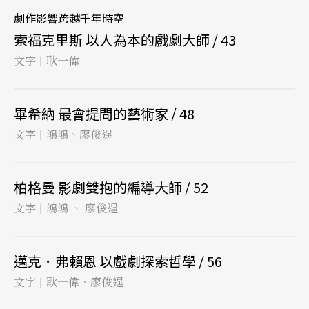
劇作影響跨越千年時空
索福克里斯 以人為本的戲劇大師 / 43
文字
耿一偉
|
畢希納 最會提問的藝術家 / 48
文字
鴻鴻、廖俊逞
|
柏格曼 影劇雙抱的編導大師 / 52
文字
鴻鴻 、 廖俊逞
|
邁克．弗賴恩 以戲劇探索哲學 / 56
文字
耿一偉、廖俊逞
|