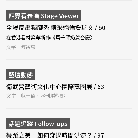
四界看表演 Stage Viewer
全場反串獨腳秀 精采絕倫詹瑞文 / 60
在香港看林奕華新作《萬千師奶賀台慶》
文字
傅裕惠
|
藝壇動態
衛武營藝術文化中心國際競圖展 / 63
文字
耿一偉、本刊編輯部
|
話題追蹤 Follow-ups
舞蹈之美，如何穿過時間洪流？ / 97