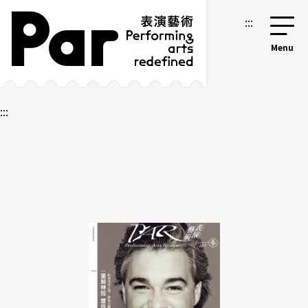
跳到主要內容區塊
網站導覽
:::
:::