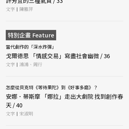
許芳宜的三種氣質 / 33
文字
陳雅萍
|
特別企畫 Feature
當代劇作的「深水炸彈」
戈爾德思 「情感交易」寫盡社會幽微 / 36
文字
鴻鴻、周行
|
怎麼從貝克特《等待果陀》到《好事多磨》？
安娜．蒂斯摩 「娜拉」走出大劇院 找到創作春
天 / 40
文字
宋淑明
|