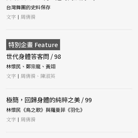
台灣舞團的史料保存
文字
周倩漪
|
特別企畫 Feature
世代身體答客問 / 98
林懷民、鄭宗龍、黃翊
文字
周倩漪、陳淑英
|
極簡，回歸身體的純粹之美 / 99
林懷民《鳥之歌》與羅曼菲《羽化》
文字
周倩漪
|