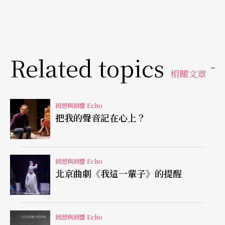
場」恰恰相對於「身心靈」，所要呈現的是從文本
的敘述結構中脫逃，另闢蹊徑走上「
後現代主義
」
路線，以浮光掠影的意象反映一個精神分析的世
Related topics
界。
相關文章
不只《兩男關係》的表現形式是延續著「舞蹈劇
回想與回響 Echo
場」的脈絡，從近年新世代的編舞家如周書毅、鄭
把我的聲音記在心上？
宗龍，都可以看到這個脈絡的延續性，甚至說是台
灣現代舞未來的趨勢也不為過。「舞蹈劇場」的興
回想與回響 Echo
起與「後現代主義」在台灣的崛起有關，也是解嚴
北京曲劇《我這一輩子》的提醒
後通過「後現代主義」，將藝術家還停留在前現代
的審美經驗做了一次清洗，這種文化清洗的召喚來
回想與回響 Echo
自解嚴後台灣人對「現代性」的慾望，也是身體官