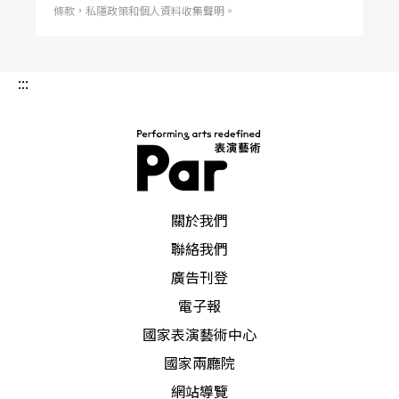
者陳雅萍在她的《主體的叩問》（2011.11.11、台
條款，私隱政策和個人資料收集聲明。
北藝術大學）這本舞蹈專論中第一章〈現代性與台
灣當代舞蹈〉，即是將「越界」的屬性並置於「與
:::
都會現代性相關的大眾文化」，復以羅曼菲的舞作
《天國出走》（1997）為例，說明其主題在於表現
「編舞家眼中理想主義幻滅的年代」。然而《天國
出走》以「舞蹈劇場」的形式呈現現實一幀又一幀
PAR 表演藝術雜誌
關於我們
的混亂景象，社會批判的主題顯然力有未逮，表現
聯絡我們
的終究仍是身體景觀（spectacle）的概念而已。
廣告刊登
電子報
把這一支舞作連結到同書第四章〈身體．歷史．性
國家表演藝術中心
別．權力〉，有關八○年代林懷民、陶馥蘭，及九
國家兩廳院
○年代蕭渥廷等編舞家有關現實性的幾支舞作，看
網站導覽