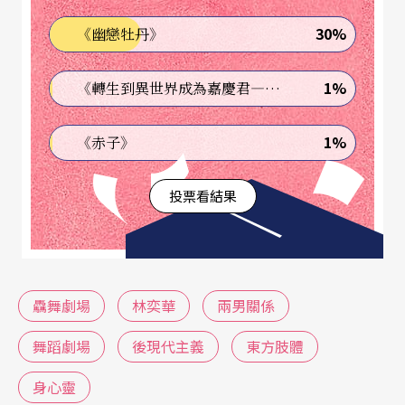
台灣現代舞兩路線
「
身心靈
」與「
舞蹈劇場
」
30%
《幽戀牡丹》
台灣現代舞若以題材而論，大抵說得上有兩條路
1%
《轉生到異世界成為嘉慶君—發現我的祖先是詐騙集團!?》
線，其一就是俗稱的「身心靈」，如「雲門」、
「無垢」在歐美成為藝術節座上賓的原因，即跟他
1%
《赤子》
們走東方主義的「身心靈」路線有關。其次就是在
投票看結果
台灣自一九八○年代末期即已出現，並開始流行於
九○年代的「舞蹈劇場」，如今開山宗師碧娜．鮑
許已逝，但她的影響在台灣正方興未艾。解嚴前後
興起的小劇場運動，從日本舞踏到波蘭葛羅托斯基
驫舞劇場
林奕華
兩男關係
的「身體論」，都成為彰顯小劇場作為一種文化論
舞蹈劇場
後現代主義
東方肢體
述的話語操作，意味的是「身心靈」所要形塑的是
身心靈
身體正文本的圖像，如太極、禪、道等，「舞蹈劇