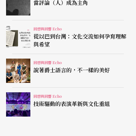
當評論（人）成為主角
能的活動在解／戒嚴的替換之際所牽動的混亂，
「後現代主義」適時提供一套剪裁、拼貼和加工的
回想與回響 Echo
記憶術。「後現代主義」作為一種方法，首要在於
從以巴到台灣：文化交流如何孕育理解
「去脈絡化→去政治化」，簡單地說就是抽空其混
與希望
亂的真實，即能魚目混珠把「後現代主義」置換成
為台灣人對「現代性」的慾望。
回想與回響 Echo
說著爵士語言的，不一樣的美好
身體文化熱潮中
走進「身心靈」的形而上世界
戲劇學者鍾明德於八○年代中期大力推廣他剪裁、
回想與回響 Echo
技術驅動的表演革新與文化重組
拼貼和加工的「後現代主義」，據他自己在《藝術
觀點》（2010.1.1 No.41）的一次訪問中，他數次提
到諸如：「像我是真的在紐約大學，在紐約市才搞