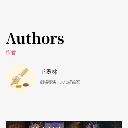
清楚什麼是現代主義。」或「有機會到紐約去學的
人，自然就直接把全世界最『先進』的東西搬回來
就好了。」然而從在地發展出來的「身心靈」舞
Authors
蹈，相對於外來的「後現代主義」，也不見得就不
是文化仿冒品。解嚴前夕的一九八六年三月，日本
作者
舞踏團體「白虎社」來台演出，掀起台灣美術界、
戲劇界及舞蹈界一股對文化／身體探討的熱潮，並
王墨林
觸發大家開始思考主體／身體文化的問題，這是林
劇場導演，文化評論家
秀偉成立「太古踏舞團」的背景。陶馥蘭的「多面
向舞蹈劇場」也在這股身體文化的熱潮中，漸漸走
進一個「身心靈」的形而上世界。直至林懷民推出
他的第一支「東方身體觀舞蹈」作品《流浪者之