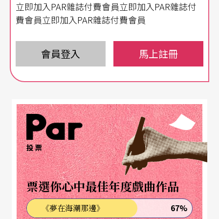
立即加入PAR雜誌付費會員立即加入PAR雜誌付
費會員立即加入PAR雜誌付費會員
但在這段國外舞團連番登場的期間，我們也看到國
內
驫舞劇場
演出最新舞作《
兩男關係
》，這個作品
會員登入
馬上註冊
所想要表現的，依據三位共同創作者之一的
林奕華
所寫的：「很多男生們說跟別的男生很親密，但他
們說的親密還是有一些彼此不願意碰撞的地帶，我
的工作就是要挑釁他們這一塊，讓他們沒有被彼此
認識的一面通過這次合作被發掘出來。」可以了解
林奕華想談的「兩男關係」，是跟傳統華人文化裡
投票
的兄弟情誼有關，又有一點令人忐忑不安的青春期
同性戀情意結，果然又是一齣林氏風格的性／別解
票選你心中最佳年度戲曲作品
放劇，彷彿悼念著永垂不朽的少年情懷。
67%
《夢在海潮那邊》