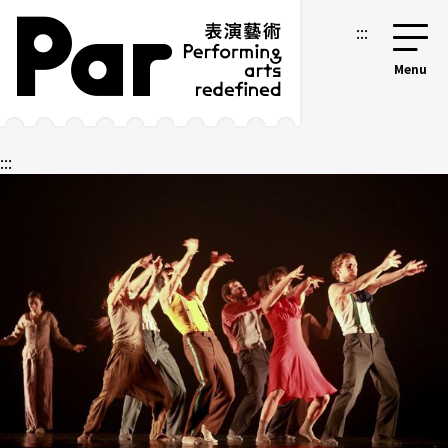
跳到主要內容區塊
網站導覽
:::
:::