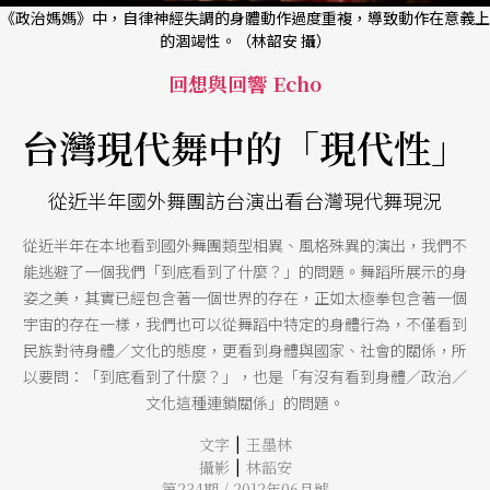
《政治媽媽》中，自律神經失調的身體動作過度重複，導致動作在意義上
的涸竭性。（林韶安 攝）
回想與回響 Echo
台灣現代舞中的「現代性」
從近半年國外舞團訪台演出看台灣現代舞現況
從近半年在本地看到國外舞團類型相異、風格殊異的演出，我們不
能逃避了一個我們「到底看到了什麼？」的問題。舞蹈所展示的身
姿之美，其實已經包含著一個世界的存在，正如太極拳包含著一個
宇宙的存在一樣，我們也可以從舞蹈中特定的身體行為，不僅看到
民族對待身體／文化的態度，更看到身體與國家、社會的關係，所
以要問：「到底看到了什麼？」，也是「有沒有看到身體／政治／
文化這種連鎖關係」的問題。
|
文字
王墨林
|
攝影
林韶安
第234期 / 2012年06月號