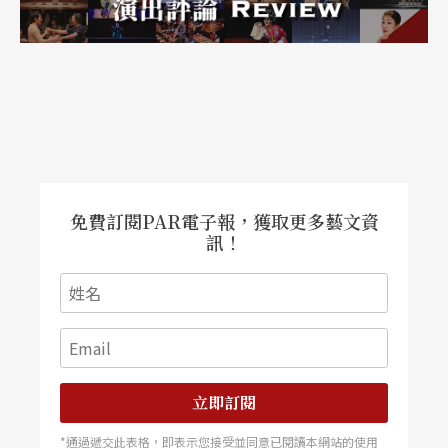
歌》（1994），雖然我們在其中仍看到了舞踏形式
的鑿痕畢露，但這支舞作也宣告了台灣現代舞愈來
愈走向抽象化，變成自我主體／主題（subject）如
幻影般的一種想像。
「越界」或「雲門2」的主要編舞家因大都屬於少壯
派，其作品風格走向所流露出來的穩重性，仍保持
免費訂閱PAR電子報，獲取更多藝文資
著身體在現代氣息中的調和感，但問題是合理的現
訊！
代氣息不過是淨化了身體成為一種秩序，也是現代
主義通過身體反映出來的「現代性」，在對古典主
義一點反叛之下，瀰散出一股自我壓抑的現代氣
息。所謂「現代性」，在他們的舞蹈不過是通過身
立即訂閱
體感性而擴散出來的一種都市中產階級的憂鬱。學
*通過遞交此表格，即表示您接受並同意已閱讀本網站的使用