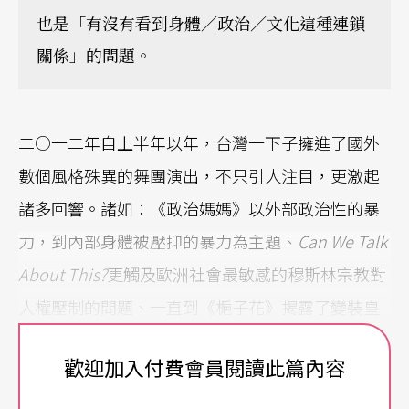
也是「有沒有看到身體／政治／文化這種連鎖
關係」的問題。
二○一二年自上半年以年，台灣一下子擁進了國外
數個風格殊異的舞團演出，不只引人注目，更激起
諸多回響。諸如：《政治媽媽》以外部政治性的暴
力，到內部身體被壓抑的暴力為主題、
Can We Talk
About This?
更觸及歐洲社會最敏感的穆斯林宗教對
人權壓制的問題、一直到《梔子花》揭露了變裝皇
后黑暗卻充滿主體性的生命……幾乎都是從非主流
歡迎加入付費會員閱讀此篇內容
世界挖掘出的真實議題，通過舞蹈表現而反映編舞
家眼中傷痕累累的「他者」身體。