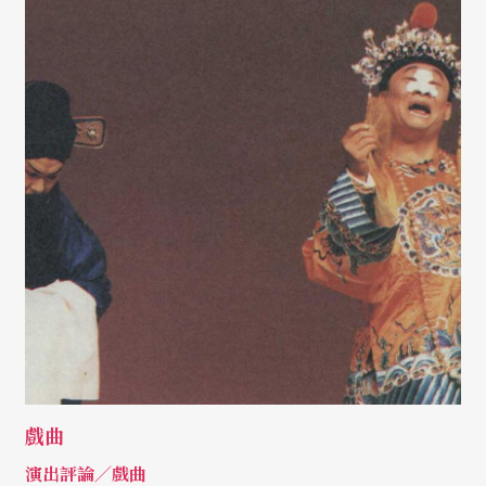
戲曲
演出評論／戲曲