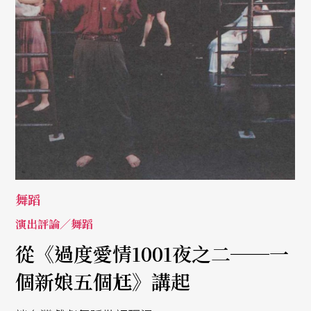
舞蹈
演出評論／舞蹈
從《過度愛情1001夜之二──一
個新娘五個尪》講起