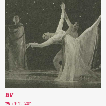
舞蹈
演出評論／舞蹈