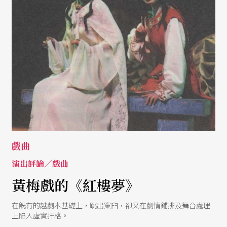
戲曲
演出評論／戲曲
黃梅戲的《紅樓夢》
在旣有的越劇本基礎上，跳出窠臼，卻又在劇情鋪排及舞台處理
上陷入虛實扞格。