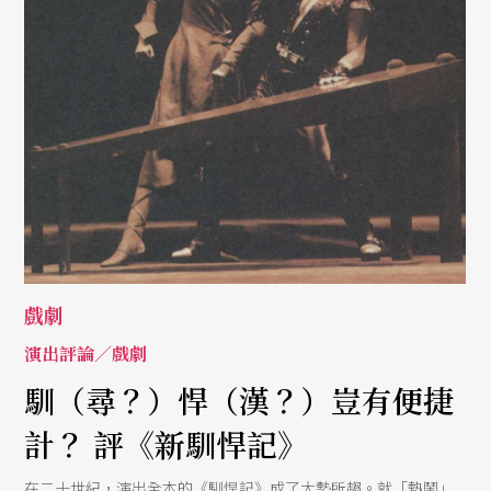
戲劇
演出評論／戲劇
馴（尋？）悍（漢？）豈有便捷
計？ 評《新馴悍記》
在二十世紀，演出全本的《馴悍記》成了大勢所趨。就「熱鬧」