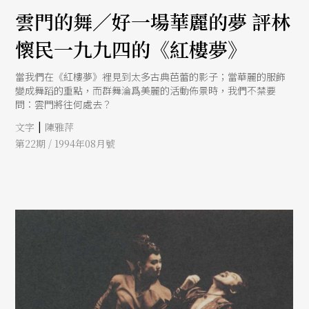
雲門的舞／好一場華麗的夢 評林
懷民一九九四的《紅樓夢》
當我們在《紅樓夢》裡見到太多古典芭蕾的影子；當華麗的服飾
變成舞蹈的重點，而群舞淪爲美麗的活動佈景時，我們不禁要
問：雲門將往何處去？
|
文字
陳雅萍
第22期 / 1994年08月號