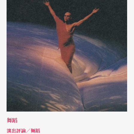
舞蹈
演出評論／舞蹈