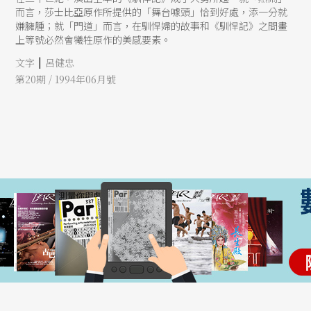
而言，莎士比亞原作所提供的「舞台噱頭」恰到好處，添一分就
嫌臃腫；就「門道」而言，在馴悍婦的故事和《馴悍記》之間畫
上等號必然會犧牲原作的美感要素。
|
文字
呂健忠
第20期 / 1994年06月號