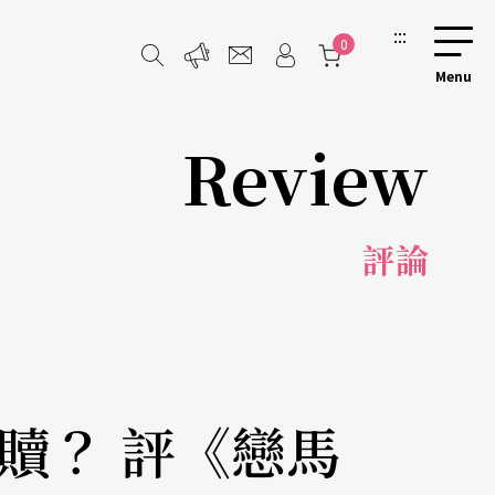
:::
0
Review
評論
贖？ 評《戀馬