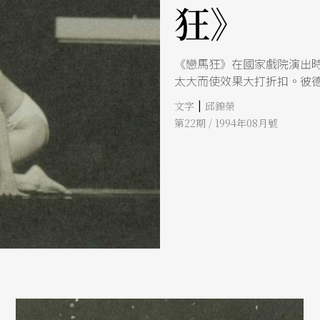
狂》
《戀馬狂》在國家戲院演出
太大而使效果大打折扣。彼
|
文字
邱錦榮
第22期 / 1994年08月號