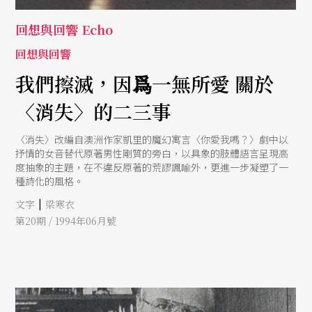
回想與回響 Echo
回想與回響
我們擦滅，因爲一無所愛 關於
〈消失〉的二三事
〈消失〉改編自澳洲作家凱里的魔幻寓言〈你愛我嗎？〉劇中以
抒情的女音替代原著男性剛質的旁白，以具象的肢體語言呈現高
度抽象的主題，在不違反原著的荒謬諷喩外，更進一步凝塑了一
種詩化的風格。
|
文字
梁寒衣
第20期 / 1994年06月號