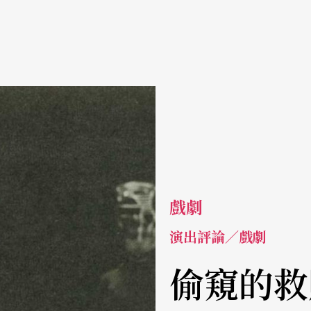
戲劇
演出評論／戲劇
偷窺的救