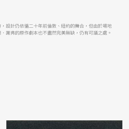
時，設計仍依循二十年前倫敦、紐約的舞合，但由於場地
德．謝弗的原作劇本也不盡然完美無缺，仍有可議之處。