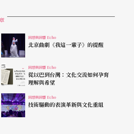
章
僅約10分鐘）、位置離驗票入口最近的《繭》
間體驗的《肌構》（鄭嘉音作品），很自然成為大
回想與回響 Echo
北京曲劇《我這一輩子》的提醒
不自覺地喚醒一個四肢不全、消瘦如枯枝的偶，流
回想與回響 Echo
觀眾把一個個鮮紅地嚇人的血包放上秤盤，恣意擺
從以巴到台灣：文化交流如何孕育
理解與希望
對於親密小戲節的既有期待——精巧但完整的篇
回想與回響 Echo
技術驅動的表演革新與文化重組
距離的觀演關係。他們溫柔地將觀眾的視線收束在
唯一的焦點。那些文本之外的機關部件、滑輪繩
觀看高度，讓這些冰冷的造物透過觀眾的凝視成了