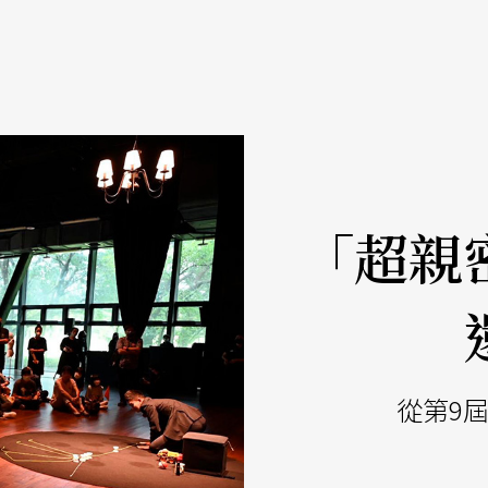
「超親
從第9