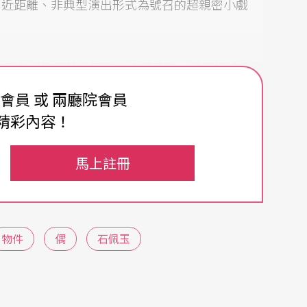
、近距離、非典型演出形式為號召的超親密小戲
非典型劇場和實驗性展演的指標品牌。從最初結合微
、
偶
戲作品放置在咖啡館、圖書館，甚至是宮廟、
費會員 或 兩廳院會員
「包區」（晴光市場周邊）、「包廂」（雲劇
精彩內容！
概念策畫的「包棟」。第9屆超親密小戲節透過
馬上註冊
場生態，同時維繫多年如一日的關照——讓觀演雙
小」的篇幅裡，經歷作品的誕生與覆滅。
運作，自認劇場常客的我總是與它擦身而過，直到今
物件
偶
石佩玉
」。沒想到這唯一的一次拜訪，竟已是這場奇幻