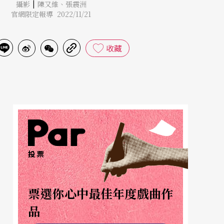
|
攝影
陳又維
、
張震洲
官網限定報導 2022/11/21
收藏
投票
票選你心中最佳年度戲曲作
品