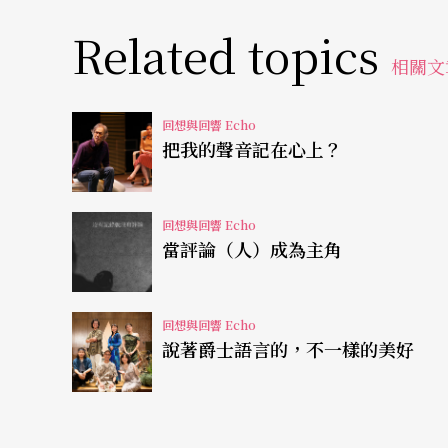
結合各種觀看角度的「動態美術館」
Related topics
相關文
因為節目序與動線規劃的關係，演出時間最短（
（余孟儒作品）；和放在相對位置、可不限時
回想與回響 Echo
多觀眾最先選擇欣賞的展演。
把我的聲音記在心上？
《繭》中，飾演工匠的表演者一邊工作，一邊
回想與回響 Echo
轉出人、物之間的幽微情感；《肌構》則引導
當評論（人）成為主角
弄人偶的四肢，營造詭譎又趣味的黑色幽默。
這兩個作品或許最為符合一般觀眾（譬如我）
回想與回響 Echo
說著爵士語言的，不一樣的美好
幅、物件與偶與演員編織的多元視角、和極近
戲偶與物件的細節處，讓情節與表演者不再是
索，被自然地拉抬至與文本之內的事物同樣的