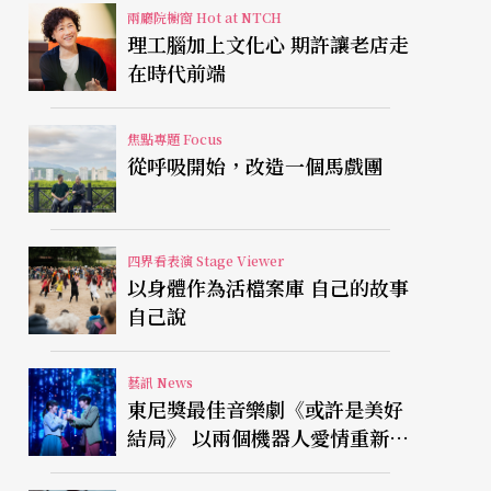
兩廳院櫥窗 Hot at NTCH
理工腦加上文化心 期許讓老店走
在時代前端
焦點專題 Focus
從呼吸開始，改造一個馬戲團
四界看表演 Stage Viewer
以身體作為活檔案庫 自己的故事
自己說
藝訊 News
東尼獎最佳音樂劇《或許是美好
結局》 以兩個機器人愛情重新凝
視有限人生