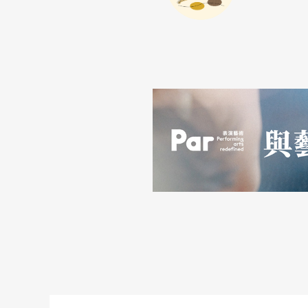
絆剖開了好幾層。這種多層次的敘述手法，正
的多種面貌。