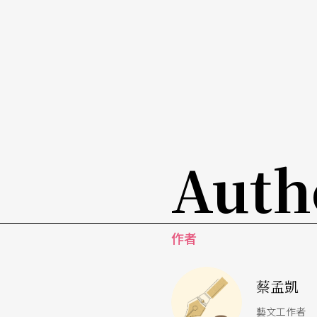
有溫度的存在。
超親密小戲節在這個所謂的動態美術館，放進
諴、李昶佑作品）和《翻譯溜溜球—父與子》
賦予遊戲和特技更深一層的戲劇意義；《內容
（盧崇真作品）則藉由口述和訪談所構築的互
式。
Auth
《意外》（黃瀚正作品）則是一個結合行為表
滿日用雜物的住所中聽著廣播裡一場關於理想
作者
品便成為一部諷刺當代、階級複製的警世寓言
品）則或許是整個雲門劇場裡最「戲劇」的一
蔡孟凱
話兩造之間介於密友與親情之間的曖昧關係。
藝文工作者