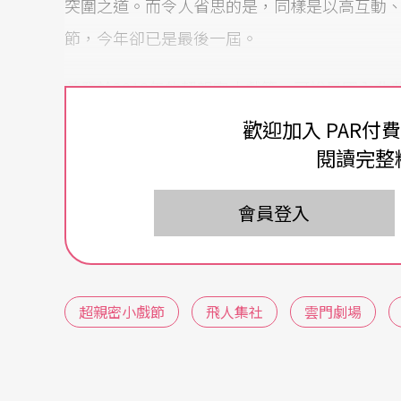
突圍之道。而令人省思的是，同樣是以高互動
節，今年卻已是最後一屆。
首發於2010年的超親密小戲節，可說是國內
型劇場與街區導覽的概念，將數個小型的
物件
歡迎加入 PAR付
巷弄老屋之中；到今年結合線上與線下，劃出
閱讀完整
場），以及解構雲門劇場空間，以動態美術館為
會員登入
不同層次的觀看距離回應被疫情時代打亂的劇
方保持著「親密」的距離，在空間與時間皆「
2014年之後超親密小戲節改以雙年展的形式
超親密小戲節
飛人集社
雲門劇場
年，我才終於趕上第9屆超親密小戲節的「包棟
旅程拉下終幕的時候。