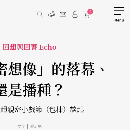
:::
0
回想與回響 Echo
密想像」的落幕、
還是播種？
屆超親密小戲節（包棟）談起
|
文字
蔡孟凱