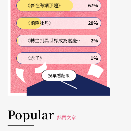
67%
《夢在海潮那邊》
29%
《幽戀牡丹》
2%
《轉生到異世界成為嘉慶君—發現我的祖先是詐騙集團!?》
1%
《赤子》
投票看結果
Popular
熱門文章