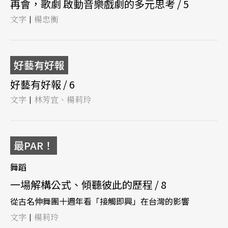
再會，歌劇 啟動音樂戲劇的多元思考 / 5
文字
楊忠衡
|
好藝有好報
好藝有好報 / 6
文字
林芳宜、楊莉玲
|
最PAR！
舞蹈
一場解構公式、傾聽彼此的歷程 / 8
從古名伸舞團十週年看「接觸即興」在台灣的影響
文字
楊莉玲
|