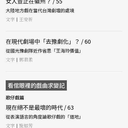
女人豈止在徽州？ / 55
大陸地方戲在當代台灣劇壇的處境
文字
王安祈
|
在現代劇場中「去豫劇化」？ / 60
從國光豫劇隊近作省思「王海玲價值」
文字
郭君柔
|
看倌眼裡的戲曲求變記
歌仔戲篇
現在絕不是最壞的時代 / 63
從表演語言的角度論歌仔戲的「道地」
文字
施如芳
|