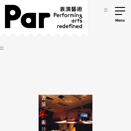
跳到主要內容區塊
網站導覽
:::
:::