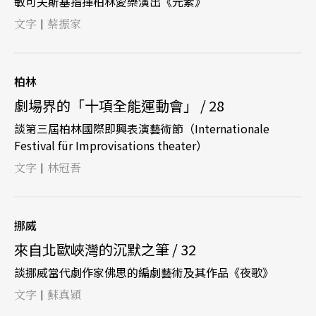
敏可夫斯基指揮柏林愛樂演出《元素》
文字
蔡振家
|
柏林
劇場界的「十項全能運動會」 / 28
談第三屆柏林國際即興表演藝術節（Internationale
Festival für Improvisations theater）
文字
林冠吾
|
挪威
來自北歐峽灣的沉默之筆 / 32
談挪威當代劇作家佛思的編劇藝術及其作品《夜歌》
文字
蘇真穎
|