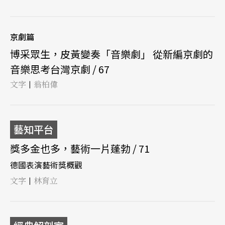
京劇篇
博采眾生，皮黃變奏「音樂劇」 從新編京劇的
音樂思考台灣京劇 / 67
文字
翁柏偉
|
藝知平台
獎多金也多，藝術一片蓬勃 / 71
德國表演藝術獎概觀
文字
林育立
|