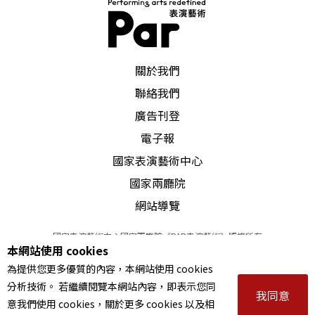
PAR 表演藝術雜誌
關於我們
聯絡我們
廣告刊登
電子報
國家表演藝術中心
國家兩廳院
網站導覽
國家表演藝術中心國家兩廳院《PAR表演藝術》版權所有
本網站使用 cookies
©
2022
Performing arts redefined. All Rights Reserved
為提供您更多優質的內容，本網站使用 cookies
統一編號 Tax Id number 00973926
分析技術。 若繼續閱覽本網站內容，即表示您同
本站所提供相關演出資訊，如有異動應以主辦單位公告為準。
我同意
意我們使用 cookies，關於更多 cookies 以及相
服務條款
｜
隱私權聲明
｜
著作權聲明