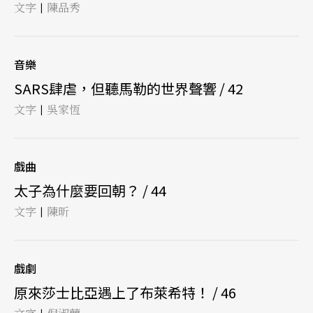
文字
陳品秀
|
音樂
SARS肆虐，但聽馬勒的世界聲響 / 42
文字
吳家恆
|
戲曲
太子為什麼要回朝？ / 44
文字
陳昕
|
戲劇
原來莎士比亞遇上了布萊希特！ / 46