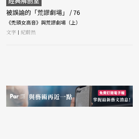
經典解剖室
被誤論的「荒謬劇場」 / 76
《禿頭女高音》與荒謬劇場（上）
文字
紀蔚然
|