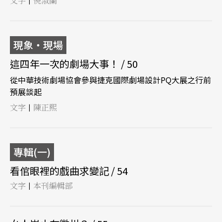
文字
倪淑蘭
|
現象‧現場
這四年一次的劇場大事！ / 50
從中華技術劇場協會參與捷克國際劇場設計PQ大展之行前
預展談起
文字
陳正熙
|
專輯(一)
看倌眼裡的戲曲求變記 / 54
文字
本刊編輯部
|