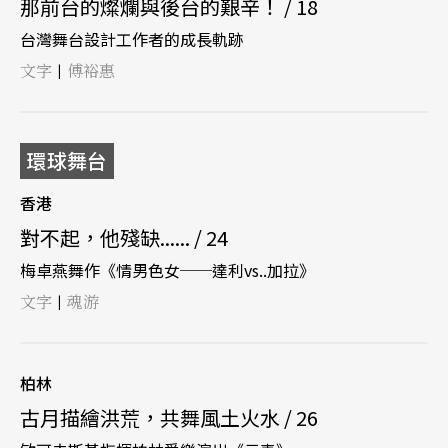
那前台的燦爛與後台的艱辛！ / 18
台灣舞台設計工作者的成長軌跡
文字
傅裕惠
|
環球舞台
香港
對不起，他殘缺...... / 24
梅卓燕舞作《情男色女──達利vs..加拉》
文字
魂游
|
柏林
古月描繪洪荒，共舞風土火水 / 26