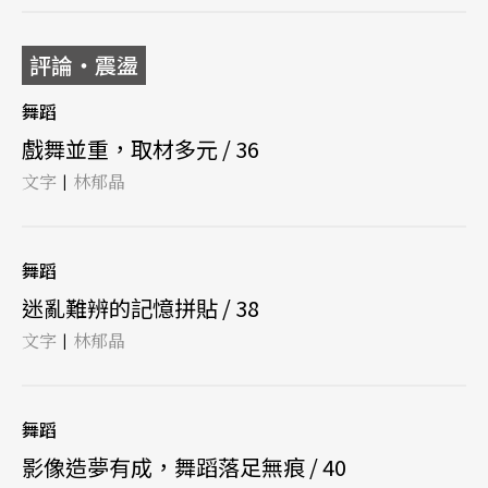
評論‧震盪
舞蹈
戲舞並重，取材多元 / 36
文字
林郁晶
|
舞蹈
迷亂難辨的記憶拼貼 / 38
文字
林郁晶
|
舞蹈
影像造夢有成，舞蹈落足無痕 / 40