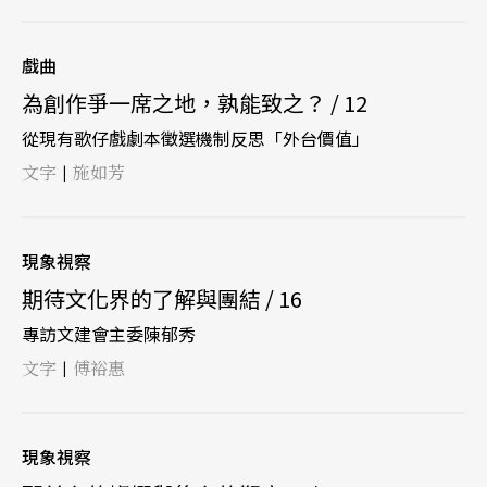
戲曲
為創作爭一席之地，孰能致之？ / 12
從現有歌仔戲劇本徵選機制反思「外台價值」
文字
施如芳
|
現象視察
期待文化界的了解與團結 / 16
專訪文建會主委陳郁秀
文字
傅裕惠
|
現象視察