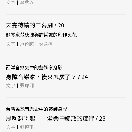
文字
李秋玫
|
未完待續的三幕劇 / 20
鋼琴家范德騰與許哲誠的創作火花
文字
范德騰、陳逸梓
|
西洋音樂史中的藝術家身影
身障音樂家，後來怎麼了？ / 24
文字
張瑋珊
|
台灣民歌音樂史中的藝師身影
思啊想啊起——滄桑中綻放的旋律 / 28
文字
施德玉
|