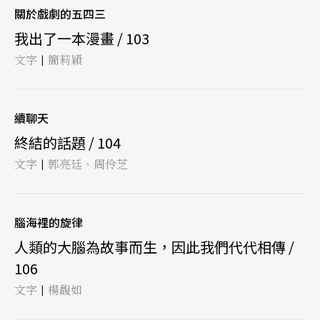
關於戲劇的五四三
我出了一本漫畫 / 103
文字
簡莉穎
|
續聊天
終結的話題 / 104
文字
郭亮廷、周伶芝
|
腦海裡的旋律
人類的大腦為故事而生，因此我們代代相傳 /
106
文字
楊馥如
|