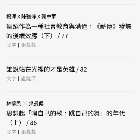
楊澤Ｘ陳雅萍Ｘ龔卓軍
舞蹈作為一種社會教育與溝通，《薪傳》發爐
的後續效應（下） / 77
文字
張慧慧
|
誰說站在光裡的才是英雄 / 82
文字
盧健英
|
林懷民 ╳ 樊曼儂
思想起「唱自己的歌，跳自己的舞」的年代
（上） / 86
文字
張慧慧
|