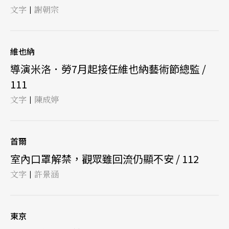
文字
謝朝宗
|
維也納
導演米洛．勞7月起接任維也納藝術節總監 /
111
文字
陳成婷
|
首爾
室內口罩解禁，觀眾雖回流仍顯不安 / 112
文字
許景涵
|
東京