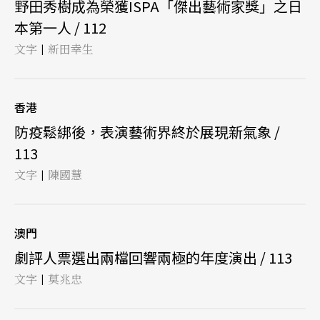
野田秀樹成為榮獲ISPA「傑出藝術家獎」之日
本第一人 / 112
文字
新田幸生
|
香港
防疫鬆綁後，表演藝術界終於展現新氣象 /
113
文字
陳國慧
|
澳門
劇評人票選出兩檔回響兩極的年度演出 / 113
文字
莫兆忠
|