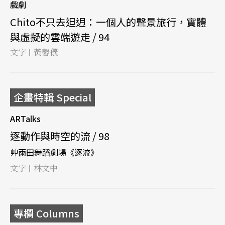
戲劇
Chito不只去𨑨迌：一個人的聲景旅行，實體
與虛擬的雲端遊走 / 94
文字
黃馨儀
|
企畫特輯 Special
ARTalks
逐動作與時空的流 / 98
艸雨田舞蹈劇場《逐流》
文字
林文中
|
專欄 Columns