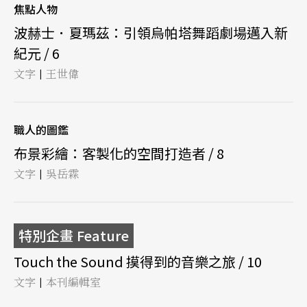
焦點人物
波赫士．夏瑪茲：引領烏帕塔舞蹈劇場邁入新
紀元 / 6
文字
王世偉
|
職人的圖鑑
布景彩繪：客製化的空間打造者 / 8
文字
吳岳霖
|
特別企畫 Feature
Touch the Sound 摸得到的音樂之旅 / 10
文字
本刊編輯室
|