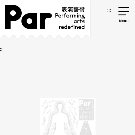
跳到主要內容區塊
網站導覽
:::
:::