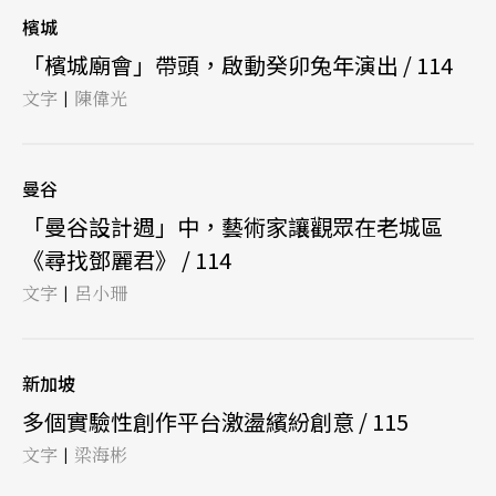
檳城
「檳城廟會」帶頭，啟動癸卯兔年演出 / 114
文字
陳偉光
|
曼谷
「曼谷設計週」中，藝術家讓觀眾在老城區
《尋找鄧麗君》 / 114
文字
呂小珊
|
新加坡
多個實驗性創作平台激盪繽紛創意 / 115
文字
梁海彬
|