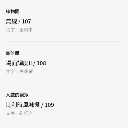
練物闢
無線 / 107
文字
張輯米
|
書信體
場面調度II / 108
文字
高俊耀
|
入戲的觀眾
比利時風味餐 / 109
文字
尉任之
|