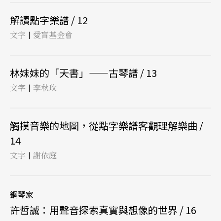
解讀點字樂譜 / 12
文字
愛盲基金會
|
林妹妹的「天書」——古琴譜 / 13
文字
李秋玫
|
觸摸音樂的地圖，從點字樂譜客觀理解樂曲 /
14
文字
謝依庭
|
鋼琴家
許哲誠：用聲音探索真實與想像的世界 / 16