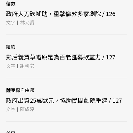
倫敦
政府大刀砍補助，重擊倫敦多家劇院 / 126
文字
林大貂
|
紐約
影后義買草帽原是為百老匯募款盡力 / 127
文字
謝朝宗
|
薩克森自由邦
政府出資25萬歐元，協助民間劇院重建 / 127
文字
陳成婷
|