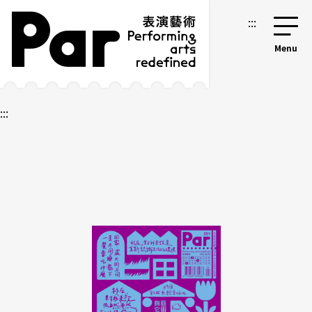
跳到主要內容區塊
網站導覽
:::
:::