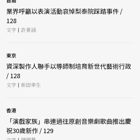
首爾
業界呼籲以表演活動哀悼梨泰院踩踏事件 /
128
文字
許景涵
|
東京
資深製作人聯手以導師制培育新世代藝術行政
/ 128
文字
新田幸生
|
香港
「演戲家族」串連過往原創音樂劇歌曲推出慶
祝30歲新作 / 129
文字
陳國慧
|