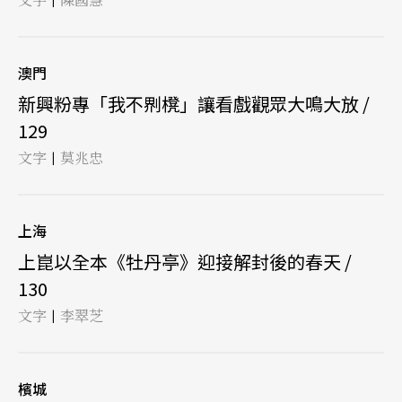
澳門
新興粉專「我不𠝹櫈」讓看戲觀眾大鳴大放 /
129
文字
莫兆忠
|
上海
上崑以全本《牡丹亭》迎接解封後的春天 /
130
文字
李翠芝
|
檳城