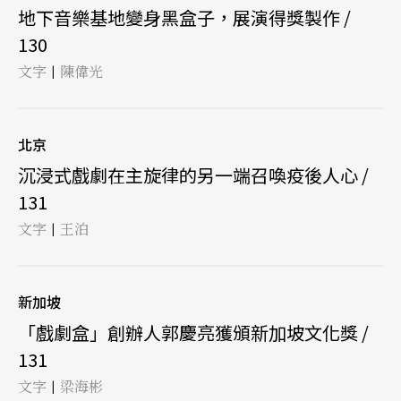
地下音樂基地變身黑盒子，展演得獎製作 /
130
文字
陳偉光
|
北京
沉浸式戲劇在主旋律的另一端召喚疫後人心 /
131
文字
王泊
|
新加坡
「戲劇盒」創辦人郭慶亮獲頒新加坡文化獎 /
131
文字
梁海彬
|