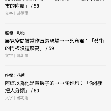
市的附屬」 / 58
文字
郝妮爾
|
座標：彰化
展覽空間被當作直銷現場→→葉育君：「藝術
的門檻沒這麼高」 / 59
文字
郝妮爾
|
座標：花蓮
阿嬤以為他是蓋房子的→→陶維均：「你很難
把人分類」 / 60
文字
郝妮爾
|