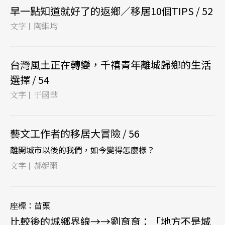
早一點知道就好了的返鄉／移居10個TIPS / 52
文字
陶維均
|
台灣風土正在轉變，千禧青年離城歸鄉的生活
選擇 / 54
文字
于國華
|
藝文工作者的移居大冒險 / 56
離開城市以後的我們，如今變得怎麼樣？
文字
郝妮爾
|
座標：苗栗
比較後的城鄉界線→→劉育育：「地方不是城