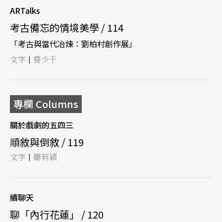
ARTalks
考古備忘的情境美學 / 114
「考古與當代冶煉：劉柏村創作展」
文字
曾少千
|
專欄 Columns
關於戲劇的五四三
順敘與倒敘 / 119
文字
簡莉穎
|
續聊天
聊「內行花蓮」 / 120