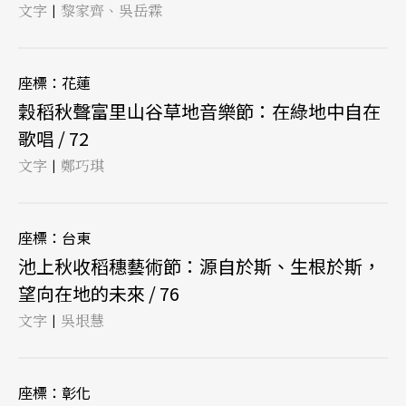
文字
黎家齊、吳岳霖
|
座標：花蓮
穀稻秋聲富里山谷草地音樂節：在綠地中自在
歌唱 / 72
文字
鄭巧琪
|
座標：台東
池上秋收稻穗藝術節：源自於斯、生根於斯，
望向在地的未來 / 76
文字
吳垠慧
|
座標：彰化