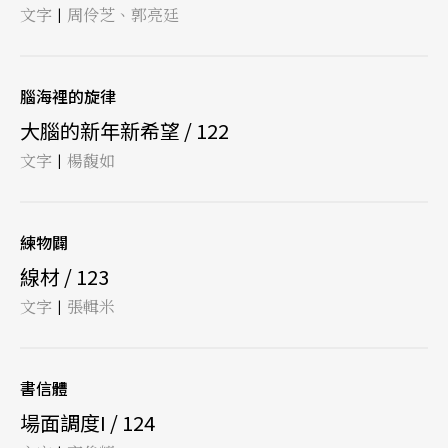
文字
周伶芝、郭亮廷
|
腦海裡的旋律
大腦的新年新希望 / 122
文字
楊馥如
|
練物闢
線材 / 123
文字
張輯米
|
書信體
場面調度I / 124