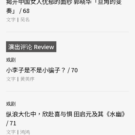
揭开中国女人忧郁的面纱 郭晓华「旦角的变
奏」 / 68
文字
吴名
|
演出评论 Review
戏剧
小李子是不是小骗子？ / 70
文字
黄美序
|
戏剧
纵浪大化中，欣赴喜与惧 田启元及其《水幽》
/ 71
文字
鸿鸿
|