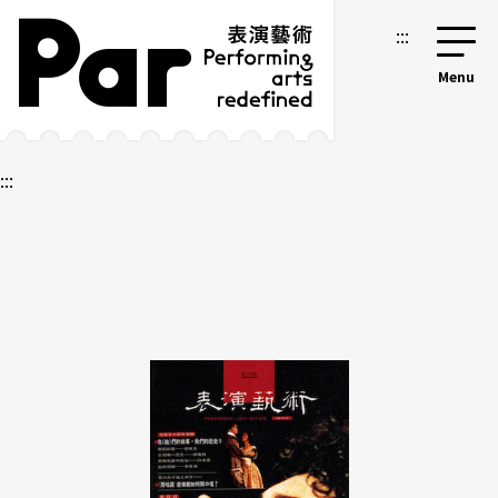
跳到主要内容区块
网站导览
:::
:::