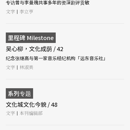
专访曾与李曼瑰共事多年的资深剧评贡敏
文字
李立亨
|
里程碑 Milestone
吴心柳，文化成荫 / 42
纪念张继高与第一家音乐经纪机构「远东音乐社」
文字
林淑美
|
系列专题
文化城文化今貌 / 48
文字
本刊编辑部
|