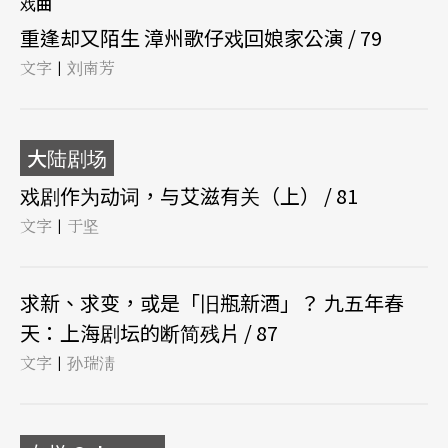
戏曲
重逢却又陌生 漳州歌仔戏回娘家公演 / 79
文字
刘南芳
|
大陆剧场
戏剧作为动词，与艾滋有关（上） / 81
文字
于坚
|
求新、求变，或是「旧瓶新酒」？ 九五年春
天：上海剧坛的断简残片 / 87
文字
孙瑞淸
|