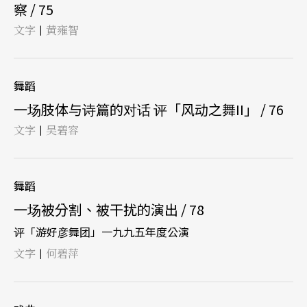
察 / 75
文字
黄雍智
|
舞蹈
一场肢体与诗篇的对话 评「风动之舞II」 / 76
文字
吴碧容
|
舞蹈
一场被分割、被干扰的演出 / 78
评「游好彦舞团」一九九五年度公演
文字
何碧萍
|