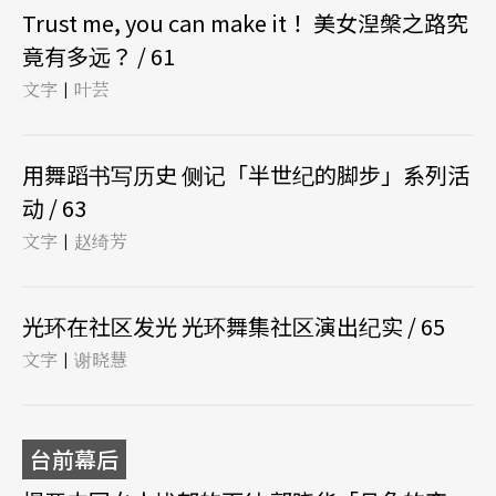
Trust me, you can make it！ 美女湼槃之路究
竟有多远？ / 61
文字
叶芸
|
用舞蹈书写历史 侧记「半世纪的脚步」系列活
动 / 63
文字
赵绮芳
|
光环在社区发光 光环舞集社区演出纪实 / 65
文字
谢晓慧
|
台前幕后