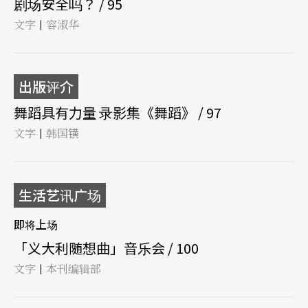
剧场安全吗？ / 95
文字
容淑华
|
出版评介
舞蹈具有力量 录影集《舞蹈》 / 97
文字
韩国𨱑
|
生活艺讯广场
即将上场
「义大利随想曲」音乐会 / 100
文字
本刊编辑部
|