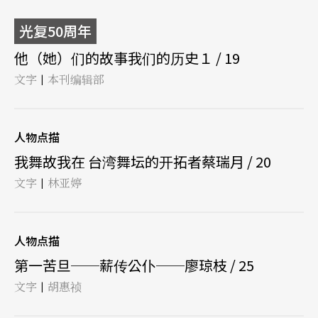
光复50周年
他（她）们的故事我们的历史１ / 19
文字
本刊编辑部
|
人物点描
我舞故我在 台湾舞坛的开拓者蔡瑞月 / 20
文字
林亚婷
|
人物点描
第一苦旦──薪传公仆──廖琼枝 / 25
文字
胡惠祯
|