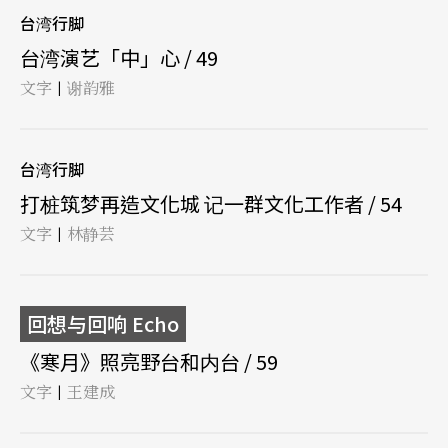
台湾行脚
台湾演艺「中」心 / 49
文字
谢韵雅
|
台湾行脚
打桩筑梦再造文化城 记一群文化工作者 / 54
文字
林静芸
|
回想与回响 Echo
《寒月》照亮野台和内台 / 59
文字
王建成
|