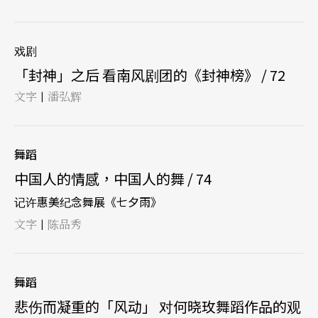
戏剧
「封神」之后 看南风剧团的《封神榜》 / 72
文字
潘弘辉
|
舞蹈
中国人的情感，中国人的舞 / 74
记许惠美纪念舞展《七夕雨》
文字
陈品秀
|
舞蹈
悲伤而凝重的「风动」 对何晓玫舞蹈作品的观