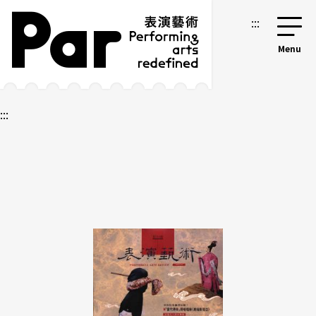
跳到主要內容區塊
網站導覽
:::
:::