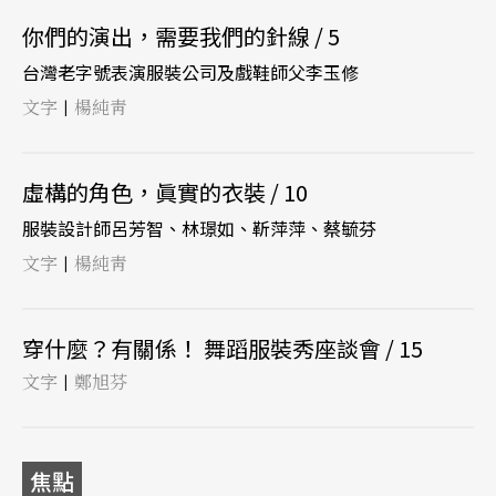
你們的演出，需要我們的針線 / 5
台灣老字號表演服裝公司及戲鞋師父李玉修
文字
楊純靑
|
虛構的角色，眞實的衣裝 / 10
服裝設計師呂芳智、林璟如、靳萍萍、蔡毓芬
文字
楊純靑
|
穿什麼？有關係！ 舞蹈服裝秀座談會 / 15
文字
鄭旭芬
|
焦點