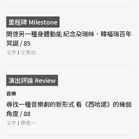
里程碑 Milestone
開啓另一種身體動能 紀念朶瑞絲．韓福瑞百年
冥誕 / 85
文字
王雲幼
|
演出評論 Review
音樂
尋找一種音樂劇的新形式 看《西哈諾》的幾個
角度 / 88
文字
廖抱一
|