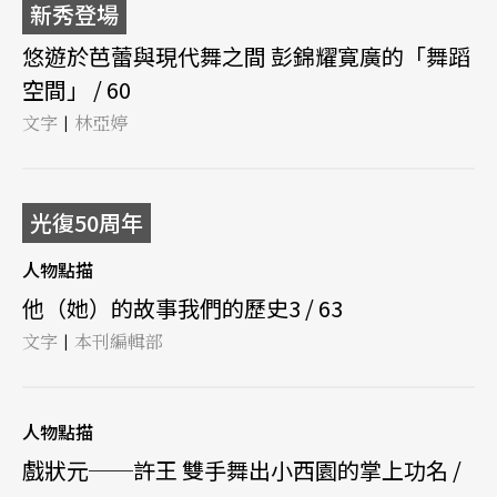
新秀登場
悠遊於芭蕾與現代舞之間 彭錦耀寛廣的「舞蹈
空間」 / 60
文字
林亞婷
|
光復50周年
人物點描
他（她）的故事我們的歷史3 / 63
文字
本刊編輯部
|
人物點描
戲狀元──許王 雙手舞出小西園的掌上功名 /