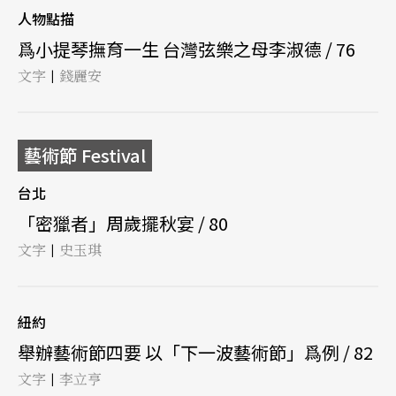
人物點描
爲小提琴撫育一生 台灣弦樂之母李淑德 / 76
文字
錢麗安
|
藝術節 Festival
台北
「密獵者」周歲擺秋宴 / 80
文字
史玉琪
|
紐約
舉辦藝術節四要 以「下一波藝術節」爲例 / 82
文字
李立亨
|