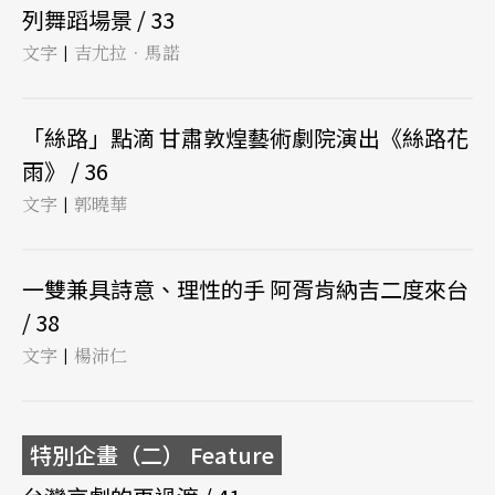
列舞蹈場景 / 33
文字
吉尤拉．馬諾
|
「絲路」點滴 甘肅敦煌藝術劇院演出《絲路花
雨》 / 36
文字
郭曉華
|
一雙兼具詩意、理性的手 阿胥肯納吉二度來台
/ 38
文字
楊沛仁
|
特別企畫（二） Feature