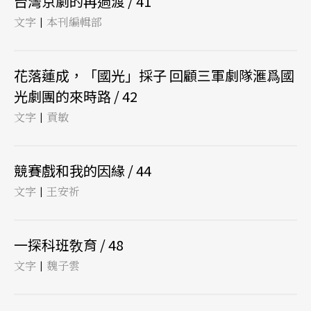
台灣京劇的再過渡 / 41
文字
本刊編輯部
|
花落蓮成，「國光」採子 回顧三軍劇隊滙爲國
光劇團的來時路 / 42
文字
貢敏
|
競賽戲和我的因緣 / 44
文字
王安祈
|
一探科班敎育 / 48
文字
魏子雲
|