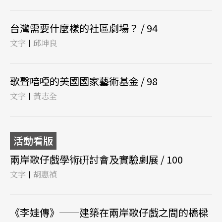
台灣需要什麼樣的社區劇場？ / 94
文字
邱坤良
|
歌聲喑啞的美國國家藝術基金 / 98
文字
黃志全
|
活動看版
兩岸歌仔戲學術硏討會及實驗劇展 / 100
文字
胡惠禎
|
《李娃傳》──建築在兩岸歌仔戲之間的橋樑