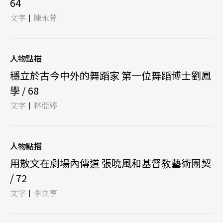
64
文字
陳永菁
|
人物點描
穩立於古今中外的舞蹈家 第一位舞蹈博士劉鳳
學 / 68
文字
林亞婷
|
人物點描
用散文在劇場內傳道 張曉風和基督敎藝術團契
/ 72
文字
李立亨
|