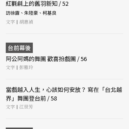
紅氍毹上的舊羽新知 / 52
訪徐露、朱陸豪、柯基良
文字
胡惠禎
|
台前幕後
阿公阿媽的舞團 歡喜扮戲團 / 56
文字
彭雅玲
|
當戲越入人生，心該如何安放？ 寫在「台北越
界」舞團登台前 / 58
文字
江世芳
|