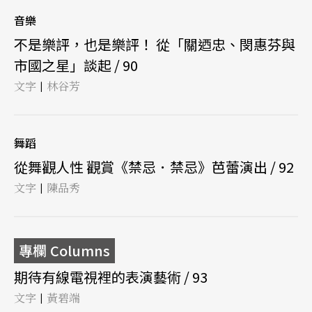
音樂
不是樂評，也是樂評！ 從「關迺忠、閔惠芬與
市國之星」談起 / 90
文字
林谷芳
|
舞蹈
從舞觀人性 觀賞《禁忌．禁忌》芭蕾演出 / 92
文字
陳品秀
|
專欄 Columns
期待有線電視裡的表演藝術 / 93
文字
黃碧端
|