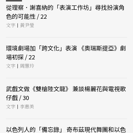
從理察．謝喜納的「表演工作坊」尋找扮演角
色的可能性 / 22
文字
黃尹瑩
|
環境劇場加「跨文化」表演 《奧瑞斯提亞》劇
場初探 / 22
文字
周慧玲
|
武戲文做《雙槍陸文龍》 兼談楊麗花與電視歌
仔戲 / 30
文字
李惠美
|
以色列人的「備忘錄」 奇布茲現代舞團和以色