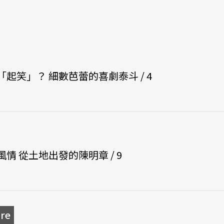
起笑」？ 細數芭蕾的喜劇泰斗 / 4
情 從土地出發的陳明章 / 9
re