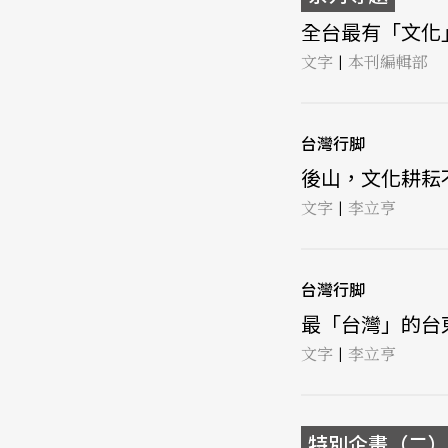
全台最有「文化」
文字
本刊編輯部
|
台灣行脚
後山，文化耕耘不落
文字
李立亨
|
台灣行脚
最「台灣」的台東 
文字
李立亨
|
特別企畫（二） F