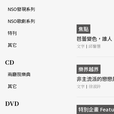
NSO發現系列
NSO歌劇系列
焦點
特刊
芭蕾變色，誰人「
其它
文字
邱馨慧
|
CD
樂界越界
兩廳院樂典
非主流派的戀戀風
其它
文字
徐淑鈴
|
DVD
特別企畫 Featu