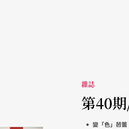
雜誌
第40期
變「色」芭蕾