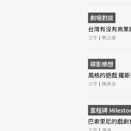
劇場對談
台灣有沒有商業劇場
文字
鄭志偉
|
碟影樂想
風格的遊戲 羅斯
文字
陳漢金
|
里程碑 Milesto
巴索里尼的戲劇世界
文字
鴻鴻
|