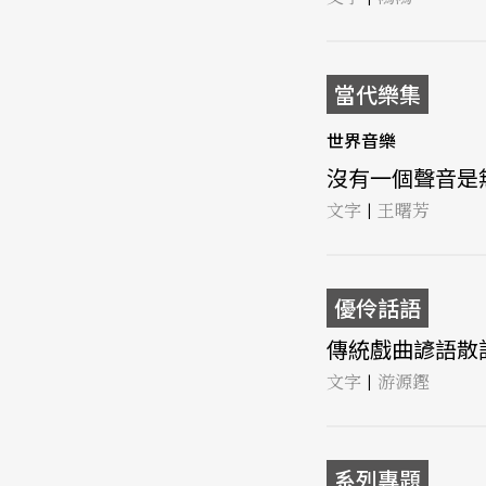
當代樂集
世界音樂
沒有一個聲音是無辜
文字
王曙芳
|
優伶話語
傳統戲曲諺語散記2
文字
游源鏗
|
系列專題