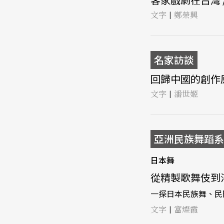
文字
鄭榮興
|
名家訪談
回歸中國的創作原
文字
潘世姬
|
亞洲民族舞蹈系
日本舞
從精製歌舞伎到沿街
一探日本民族舞、民
文字
富燦霞
|