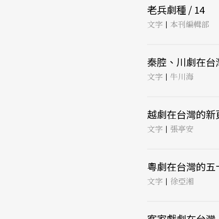
老兵劇種 / 14
文字
本刊編輯部
|
秦腔、川劇在台灣 
文字
牛川海
|
越劇在台灣的新頁 
文字
張亭安
|
粵劇在台灣的五十氣
文字
徐亞湘
|
客家戲劇在台灣 /