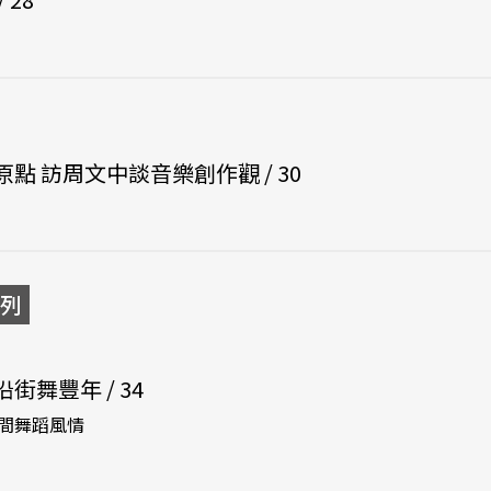
點 訪周文中談音樂創作觀 / 30
列
舞豐年 / 34
間舞蹈風情