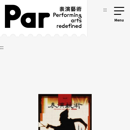
跳到主要內容區塊
網站導覽
:::
:::