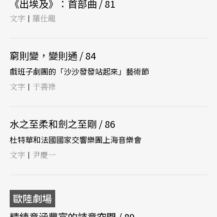
《出埃及》：首部曲 / 81
文字
羅仕龍
|
窮則變，變則通 / 84
戲班子劇團的「沙沙發發站起來」藝術節
文字
于善祿
|
水之至柔和劍之至剛 / 86
杜特華和法國國家交響樂團上海音樂會
文字
尹慶一
|
歐陸劇場
精練意涵豐富的詩意空間 / 89