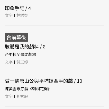
印象手記 / 4
文字
林鑠齊
|
台前幕後
肢體是我的顏料 / 8
台中極至體能劇場
文字
黃玉婷
|
做一齣唐山公與平埔媽牽手的戲 / 10
陳美雲歌仔戲《刺桐花開》
文字
劉秀庭
|