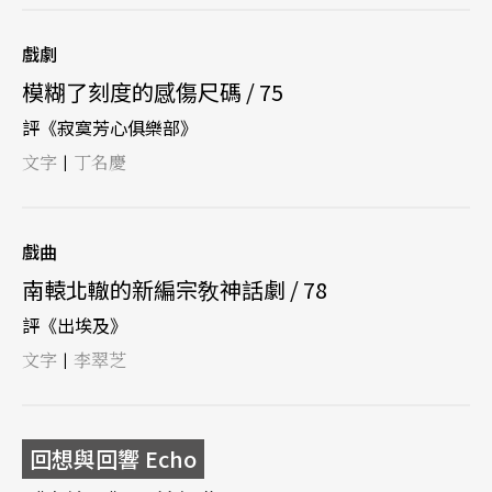
戲劇
模糊了刻度的感傷尺碼 / 75
評《寂寞芳心俱樂部》
文字
丁名慶
|
戲曲
南轅北轍的新編宗敎神話劇 / 78
評《出埃及》
文字
李翠芝
|
回想與回響 Echo