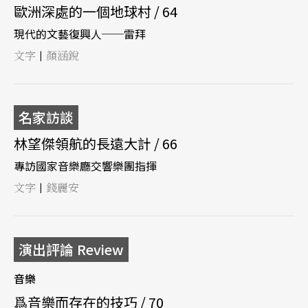
歐洲深處的一個地球村 / 64
現代的文藝復興人──雷拜
文字
顏涵銳
|
名家訪談
林望傑領航的長遠大計 / 66
專訪國家音樂廳交響樂團指揮
文字
錢麗安
|
演出評論 Review
音樂
爲音樂而存在的技巧 / 70