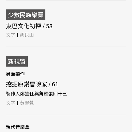
少數民族樂舞
東巴文化初探 / 58
文字
胡民山
|
新視窗
另類製作
挖掘原鑽冒險家 / 61
製作人鄭捷任與角頭張四十三
文字
黃馨萱
|
現代音樂盒