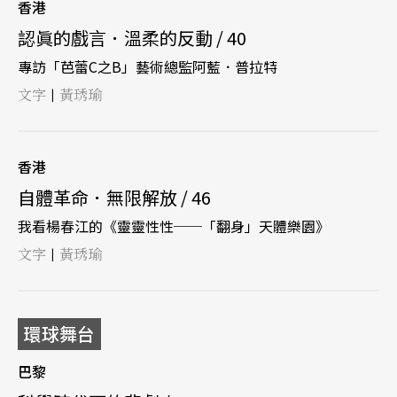
香港
認眞的戲言．溫柔的反動 / 40
專訪「芭蕾C之B」藝術總監阿藍．普拉特
文字
黃琇瑜
|
香港
自體革命．無限解放 / 46
我看楊春江的《靈靈性性──「翻身」天體樂園》
文字
黃琇瑜
|
環球舞台
巴黎