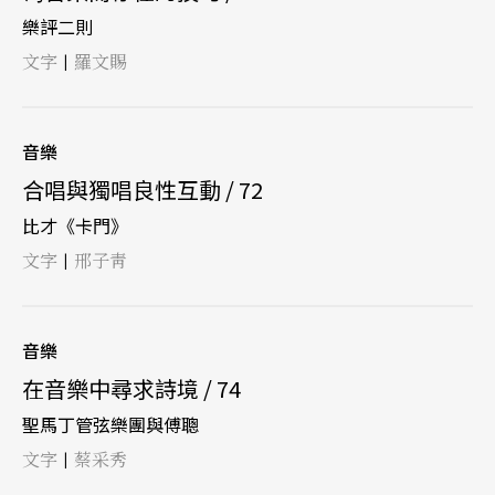
樂評二則
文字
羅文賜
|
音樂
合唱與獨唱良性互動 / 72
比才《卡門》
文字
邢子靑
|
音樂
在音樂中尋求詩境 / 74
聖馬丁管弦樂團與傅聰
文字
蔡采秀
|