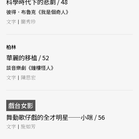
科學時代下的悲劇 / 48
彼得．布魯克《我是個奇人》
文字
簡秀珍
|
柏林
華麗的移植 / 52
談音樂劇《鐘樓怪人》
文字
陳思宏
|
戲台女影
舞動歌仔戲的全才明星──小咪 / 56
文字
施如芳
|