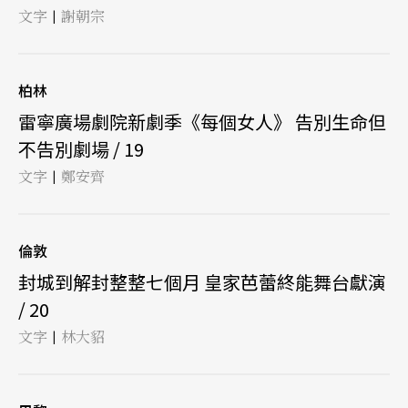
文字
謝朝宗
|
柏林
雷寧廣場劇院新劇季《每個女人》 告別生命但
不告別劇場 / 19
文字
鄭安齊
|
倫敦
封城到解封整整七個月 皇家芭蕾終能舞台獻演
/ 20
文字
林大貂
|