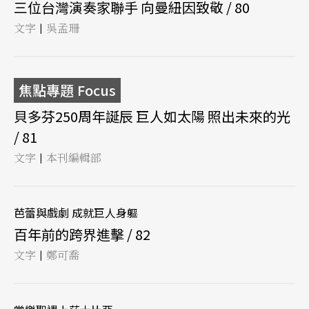
三位台灣演奏家聯手 向曼紐因致敬 / 80
文字
吳孟珊
|
焦點專題 Focus
貝多芬250周年誕辰 巨人如太陽 照出未來的光
/ 81
文字
本刊編輯部
|
芭蕾與戲劇 成就巨人身軀
百年前的跨界進擊 / 82
文字
鄭可喬
|