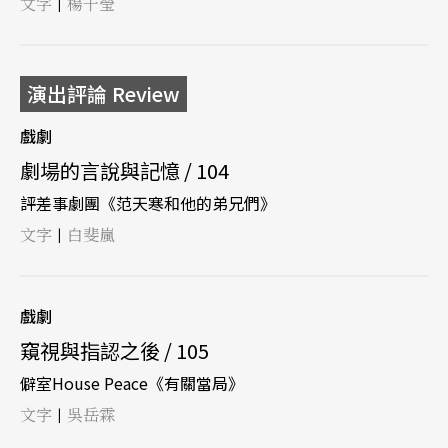
文字
楊千瑩
|
演出評論 Review
戲劇
劇場的言說與記憶 / 104
評差事劇團《范天寒和他的弟兄們》
文字
白斐嵐
|
戲劇
窺視與指認之後 / 105
僻室House Peace《有關當局》
文字
吳岳霖
|