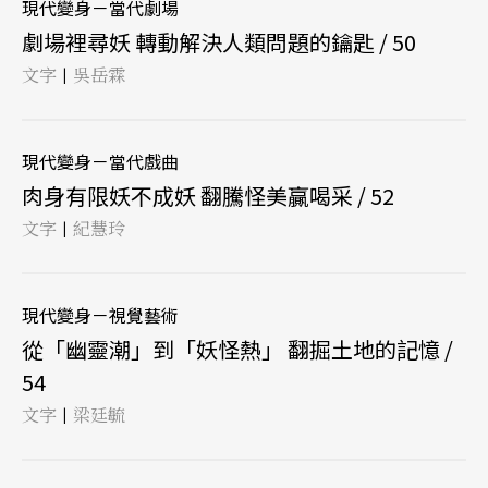
現代變身－當代劇場
劇場裡尋妖 轉動解決人類問題的鑰匙 / 50
文字
吳岳霖
|
現代變身－當代戲曲
肉身有限妖不成妖 翻騰怪美贏喝采 / 52
文字
紀慧玲
|
現代變身－視覺藝術
從「幽靈潮」到「妖怪熱」 翻掘土地的記憶 /
54
文字
梁廷毓
|