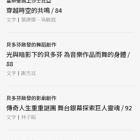
當樂聖遇上莎士比亞
穿越時空的共鳴 / 84
文字
葉綠娜、吳毓庭
|
貝多芬啟發的舞蹈創作
光與暗影下的貝多芬 為音樂作品而舞的身體 /
88
文字
謝杰廷
|
貝多芬啟發的影劇創作
傳奇人生重重謎團 舞台銀幕探索巨人靈魂 / 92
文字
林子昭
|