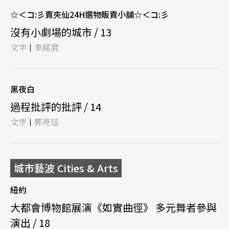
☆＜コ:彡賣夾仙24H選物販賣小舖☆＜コ:彡
沒有小劇場的城市 / 13
文字
李銘宸
|
黑夜白
過程批評的批評 / 14
文字
郭亮廷
|
城市藝波 Cities & Arts
紐約
大都會博物館展演《如實曲徑》 多元舞者參與
演出 / 18