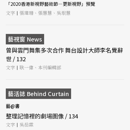
「2020香港新視野藝術節—更新視野」預覽
文字
張瑋珊、張慧慧、吳垠慧
|
藝視窗 News
曾與雲門舞集多次合作 舞台設計大師李名覺辭
世 / 132
文字
耿一偉、本刊編輯部
|
藝活誌 Behind Curtain
藝@書
整理記憶裡的劇場圖像 / 134
文字
吳岳霖
|