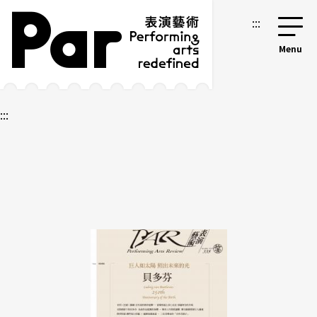
跳到主要內容區塊
網站導覽
:::
:::