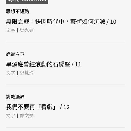
思想不短路
無限之戰：快閃時代中，藝術如何沉澱 / 10
文字
樊慰慈
|
蜉蝣ㄘㄗ
旱溪底曾經滾動的石礫聲 / 11
文字
紀慧玲
|
挑戰邊界
我們不要再「看戲」 / 12
文字
郭文泰
|