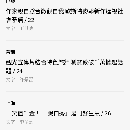
巴黎
作家親自登台微觀自我 歐斯特麥耶新作逼視社
會矛盾 / 22
文字
王世偉
|
首爾
觀光宣傳片結合特色樂舞 瀏覽數破千萬掀起話
題 / 24
文字
許景涵
|
上海
一笑值千金！ 「脫口秀」是門好生意 / 26
文字
李翠芝
|