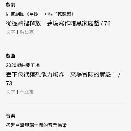
戲劇
同黨劇團《星期十，猴子死翹翹》
從極端裡釋放 夢境寫作暗黑家庭戲 / 76
文字
吳岳霖
|
戲曲
2020戲曲夢工場
丟下包袱讓想像力爆炸 來場冒險的實驗！ /
78
文字
林立雄
|
音樂
搭起台灣與瑞士間的音樂橋梁