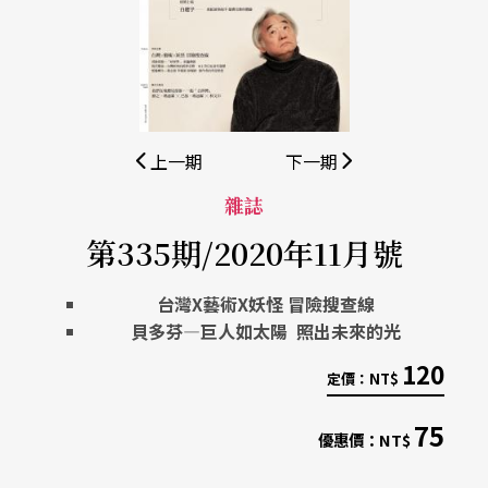
上一期
下一期
雜誌
第335期/2020年11月號
台灣X
藝術X
妖怪
冒險搜查線
貝多芬—巨人如太陽
照出未來的光
120
定價：
NT$
75
優惠價：
NT$