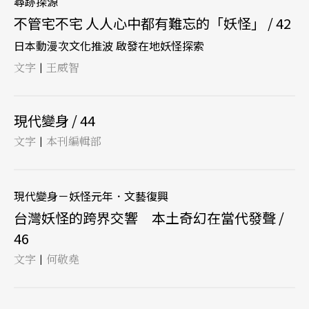
尋跡探源
不管宅不宅 人人心中都有難忘的「妖怪」 / 42
日本動漫次文化推波 啟發在地妖怪探索
文字
王威智
|
現代變身 / 44
文字
本刊編輯部
|
現代變身－妖怪元年．文藝復興
台灣妖怪的跨界交響 本土奇幻在當代發聲 /
46
文字
何敬堯
|