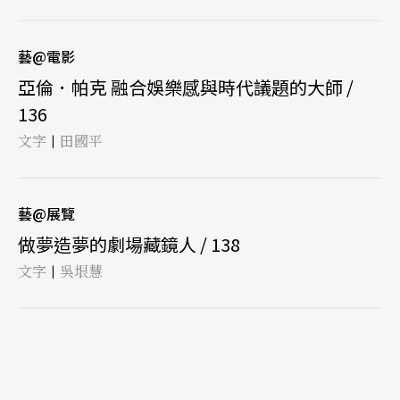
藝@電影
亞倫．帕克 融合娛樂感與時代議題的大師 /
136
文字
田國平
|
藝@展覽
做夢造夢的劇場藏鏡人 / 138
文字
吳垠慧
|