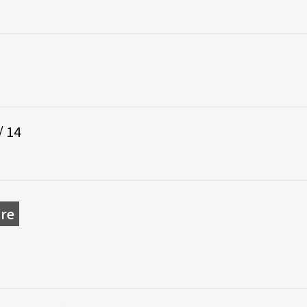
 14
re