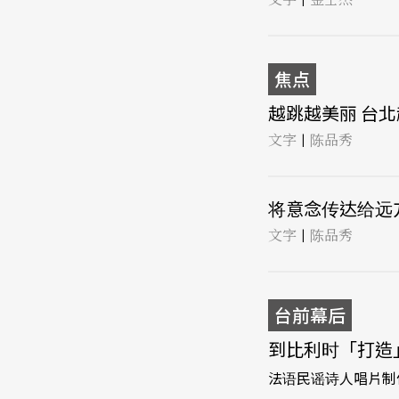
焦点
越跳越美丽 台北
文字
陈品秀
|
将意念传达给远方的
文字
陈品秀
|
台前幕后
到比利时「打造」
法语民谣诗人唱片制