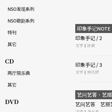
NSO发现系列
NSO歌剧系列
印象手记NOTE O
特刊
印象手记 / 2
其它
文字
许斌
|
CD
印象手记 / 3
文字
林凡妤
两厅院乐典
|
其它
艺问艺答．艺搭
DVD
艺问艺答 艺搭艺唱
文字
金士杰
|