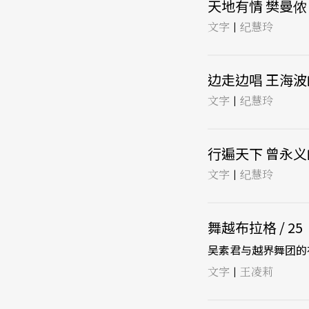
天地有情 樊曼侬「
文字
纪慧玲
|
边走边唱 王海波的
文字
纪慧玲
|
行遍天下 曾永义的
文字
纪慧玲
|
舞越布拉格 / 25
吴素君与越界舞团的
文字
王凌莉
|