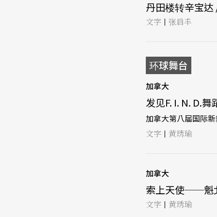
丹田楼转辛宝达 /
文字
张启丰
|
环球舞台
加拿大
发见F. I. N. D.
加拿大第八届国际新
文字
黄琇瑜
|
加拿大
索上天使──魁北
文字
黄琇瑜
|