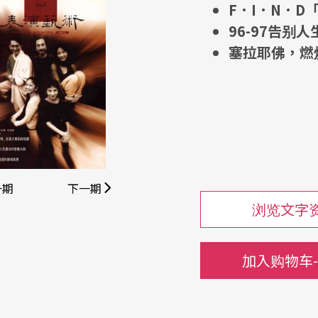
F．I．N．
96-97告别
塞拉耶佛，燃
一期
下一期
浏览文字
加入购物车