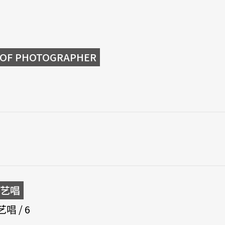
F PHOTOGRAPHER
艺唱
 / 6