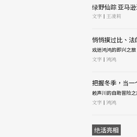
绿野仙踪 亚马逊河
文字
王凌莉
|
悄悄摸过比、法的背
戏迷鸿鸿的即兴之旅
文字
鸿鸿
|
把握冬季，当一个「
赖声川的自助冒险之
文字
鸿鸿
|
绝活亮相