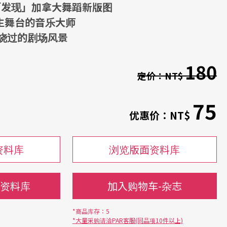
D「发现」加拿大舞蹈新版图
人生舞台的音乐大师
烧过的剧场风景
180
定价：
NT$
75
优惠价：
NT$
资料库
浏览版面资料库
-资料库
加入购物车-杂志
*商品库存：5
*大量采购请洽PAR客服(同品项10件以上)