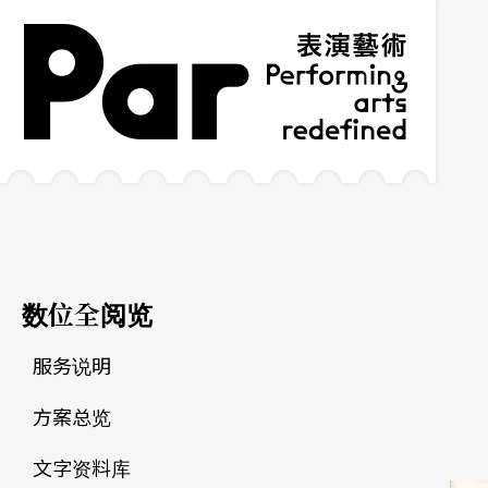
跳到主要内容区块
网站导览
:::
数位全阅览
服务说明
方案总览
文字资料库