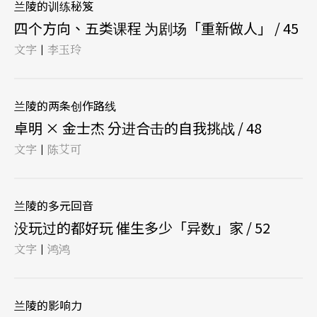
兰陵的训练秘笈
四个方向、五类课程 为剧场「重新做人」 / 45
文字
李玉玲
|
兰陵的两条创作路线
卓明 × 金士杰 分进合击的自我挑战 / 48
文字
陈艾可
|
兰陵的多元回音
没玩过的都好玩 催生多少「异数」家 / 52
文字
鸿鸿
|
兰陵的影响力