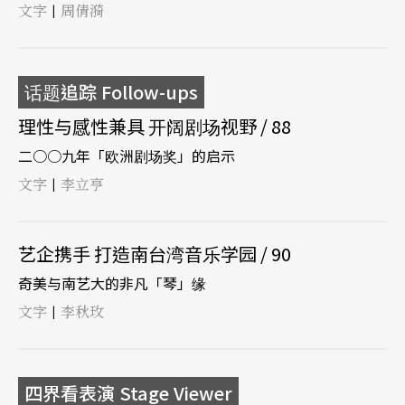
文字
周倩漪
|
话题追踪 Follow-ups
理性与感性兼具 开阔剧场视野 / 88
二○○九年「欧洲剧场奖」的启示
文字
李立亨
|
艺企携手 打造南台湾音乐学园 / 90
奇美与南艺大的非凡「琴」缘
文字
李秋玫
|
四界看表演 Stage Viewer