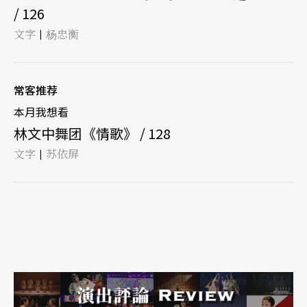
/ 126
文字
杨忠衡
|
常客推荐
本月我想看
林文中舞团《情歌》 / 128
文字
苏依屏
|