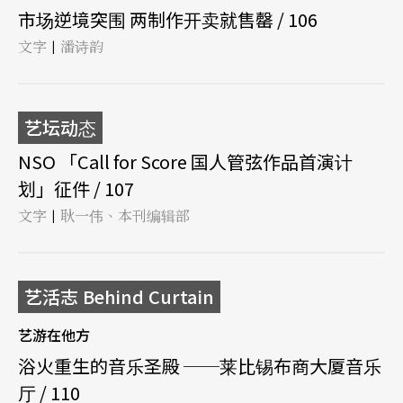
市场逆境突围 两制作开卖就售罄 / 106
文字
潘诗韵
|
艺坛动态
NSO 「Call for Score 国人管弦作品首演计
划」征件 / 107
文字
耿一伟、本刊编辑部
|
艺活志 Behind Curtain
艺游在他方
浴火重生的音乐圣殿 ──莱比锡布商大厦音乐
厅 / 110