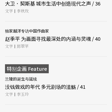
大卫．契斯基 城市生活中创造现代之声 / 36
文字
李秋玫
|
独家越洋专访中国作曲家
赵季平 为画面寻找最深处的内涵与灵魂 / 40
文字
郑翠苹
|
特别企画 Feature
兰陵的诞生与延续
没钱做戏的年代 多元剧场的滥觞 / 41
文字
李玉玲
|