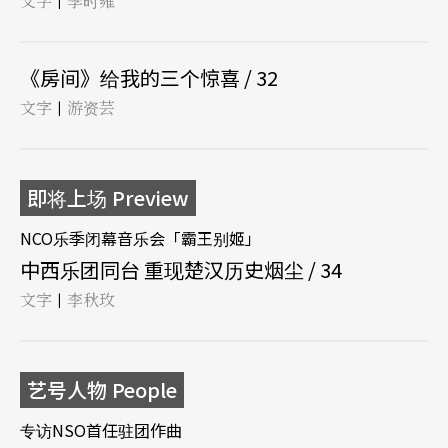
文字
李时雍
|
《房间》给我的三个惊喜 / 32
文字
游资芸
|
即将上场 Preview
NCO乐季闭幕音乐会「霸王别姬」
中西乐团同台 重现楚汉历史烟尘 / 34
文字
李秋玫
|
艺号人物 People
专访NSO首任驻团作曲