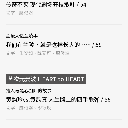
传奇不灭 现代剧场开枝散叶 / 54
文字
廖俊逞
|
兰陵人忆兰陵事
我们在兰陵，就是这样长大的…… / 58
文字
朱安如、陈艾可、廖俊逞
|
艺次元曼波 HEART to HEART
猎人与黑心厨师的故事
黄韵玲vs.黄韵真 人生路上的四手联弹 / 66
文字
廖俊逞、李秋玫
|