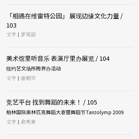
「相遇在维雷特公园」 展现边缘文化力量 /
103
文字
罗苑韶
|
美术馆里听音乐 表演厅里办展览 / 104
纽约艺文场所跨界办活动
文字
谢朝宗
|
竞艺平台 找到舞蹈的未来！ / 105
柏林国际奥林匹克舞蹈大赛暨舞蹈节Tanzolymp 2009
文字
俞秀青
|