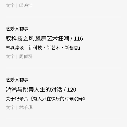
文字
邱映洁
|
艺妙人物事
驭科技之风 飙舞艺术狂潮 / 116
林珮淳谈「新科技．新艺术．新创意」
文字
周倩漪
|
艺妙人物事
鸿鸿与跳舞人生的对话 / 120
关于纪录片《有人只在快乐的时候跳舞》
文字
林千琪
|