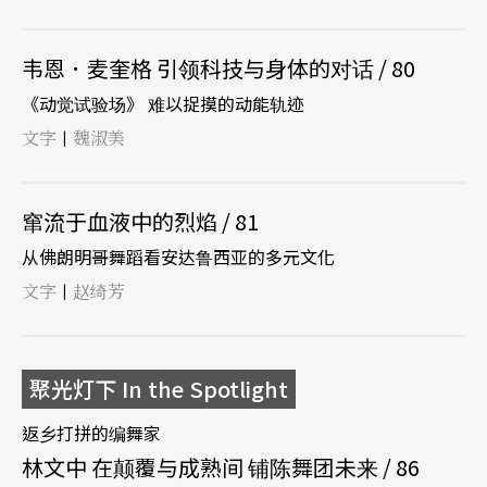
韦恩．麦奎格 引领科技与身体的对话 / 80
《动觉试验场》 难以捉摸的动能轨迹
文字
魏淑美
|
窜流于血液中的烈焰 / 81
从佛朗明哥舞蹈看安达鲁西亚的多元文化
文字
赵绮芳
|
聚光灯下 In the Spotlight
返乡打拼的编舞家
林文中 在颠覆与成熟间 铺陈舞团未来 / 86