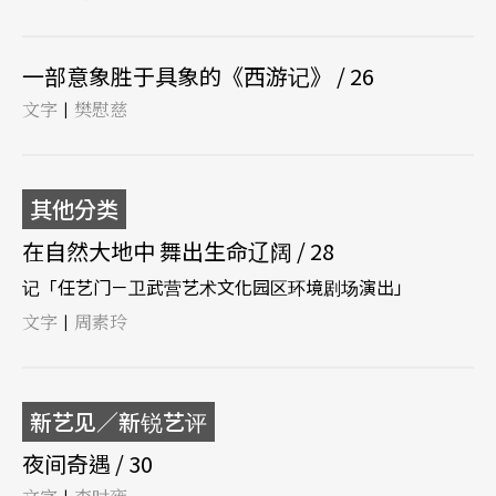
一部意象胜于具象的《西游记》 / 26
文字
樊慰慈
|
其他分类
在自然大地中 舞出生命辽阔 / 28
记「任艺门－卫武营艺术文化园区环境剧场演出」
文字
周素玲
|
新艺见／新锐艺评
夜间奇遇 / 30