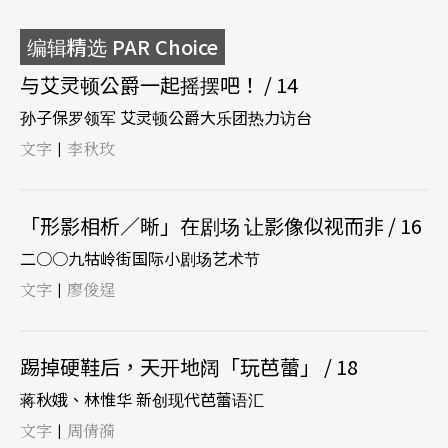
编辑精选 PAR Choice
与艾灵顿公爵一起摇摆吧！ / 14
孙子保罗领军 艾灵顿公爵大乐团热力访台
文字
李秋玫
|
「形影相析／晰」在剧场 让影像似视而非 / 16
二○○九牯岭街国际小剧场艺术节
文字
廖俊逞
|
踢掉硬鞋后，天开地阔「玩芭蕾」 / 18
蒋秋娥、林惟华 新创现代芭蕾语汇
文字
周倩漪
|