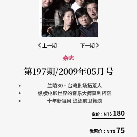
上一期
下一期
杂志
第197期/2009年05月号
兰陵30．台湾剧场拓荒人
纵横电影世界的音乐大师莫利柯奈
十年新舞风 追逐前卫舞浪
180
定价：
NT$
75
优惠价：
NT$