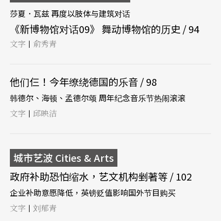
莎夏．瓦兹 再度以肢体与建筑对话
《新博物馆对话09》 舞动博物馆的历史 / 94
文字
俞秀青
|
他们仨！今年缭绕德国的乐音 / 98
韩德尔、海顿、孟德尔颂 周年纪念音乐节热闹滚滚
文字
邱映洁
|
城市艺波 Cities & Arts
政府补助恐怕缩水，艺文机构剉著等 / 102
企业补助意愿降低，英镑贬值影响国外节目购买
文字
刘郁青
|