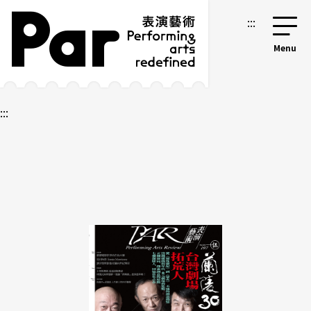
跳到主要内容区块
网站导览
:::
:::