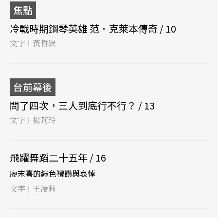
焦點
冷戰時期鋼琴英雄 范．克萊本傳奇 / 10
文字
黃哲嶔
|
台前幕後
問了四次，三人到底行不行？ / 13
文字
楊莉玲
|
飛躍舞蹈二十五年 / 16
廖末喜的綠色禮讚與哀悼
文字
王凌莉
|