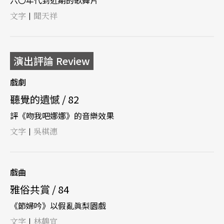
文字
聞天祥
|
演出評論 Review
戲劇
聽覺的遺憾 / 82
評《吻我吧娜娜》的音樂效果
文字
吳棋潓
|
戲曲
雅俗共賞 / 84
《節婦吟》以假亂眞梨園戲
文字
林鶴宜
|