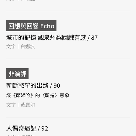
回想與回響 Echo
城市的記憶 觀泉州梨園戲有感 / 87
文字
白娜波
|
非演評
斬斷慾望的出路 / 90
談《節婦吟》的〈斬指〉意象
文字
黃麗如
|
人偶奇遇記 / 92