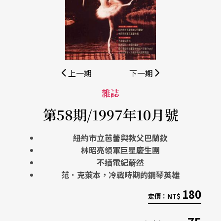
上一期
下一期
雜誌
第58期/1997年10月號
紐約市立芭蕾與教父巴蘭欽
林昭亮領軍巨星慶生團
不插電紀蔚然
范．克萊本，冷戰時期的鋼琴英雄
180
定價：
NT$