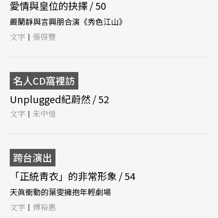
愛情與皇位的抉擇 / 50
嚴蘭靜與言興朋合演《秀色江山》
文字
張啓豐
|
名人CD窩裡訪
Unplugged紀蔚然 / 52
文字
朱中愷
|
跨台演出
「正統靑衣」的非常形象 / 54
天眞衝動的葉雯擁抱年輕劇場
文字
傅裕惠
|