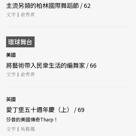
主流另類的柏林國際舞蹈節 / 62
文字
兪秀靑
|
環球舞台
美國
將藝術帶入民衆生活的編舞家 / 66
文字
兪秀靑
|
英國
愛丁堡五十週年慶（上） / 69
莎普的美國傳奇Tharp！
文字
吳雅鳳
|