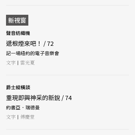
新視窗
聲音紡織機
遞根煙來吧！ / 72
記一場紐約的電子音樂會
文字
雷光夏
|
爵士縱橫談
重現即興神采的新銳 / 74
約書亞．瑞德曼
文字
傅慶堂
|