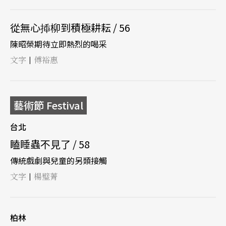
從無心揷柳到積極耕耘 / 56
陳昭榮期待立即熱烈的喝采
文字
傅裕惠
|
藝術節 Festival
台北
瞌睡蟲不見了 / 58
傳統戲劇與兒童的另類接觸
文字
楊璧菁
|
柏林