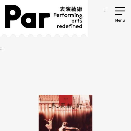
跳到主要內容區塊
網站導覽
:::
:::