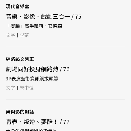
現代音樂盒
音樂、影像、戲劇三合一 / 75
「變臉」高手蘿莉．安德森
文字
李茶
|
網路藝文列車
劇場同好投身網路熱 / 76
3P表演藝術資訊網拔頭籌
文字
朱中愷
|
舞與影的對話
靑春、叛逆、耍酷！ / 77
六〇年代到近期的歌舞片