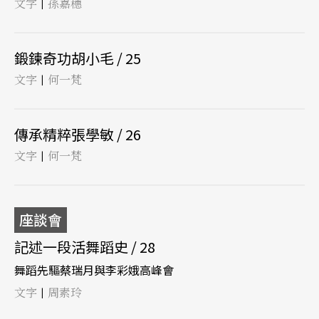
文字
孫嘉穗
|
鍛鍊奇功胡小毛 / 25
文字
何一梵
|
傳承精粹張學敏 / 26
文字
何一梵
|
座談會
記述一段活舞蹈史 / 28
舞蹈先驅蔡瑞月與李彩娥高峰會
文字
周素玲
|