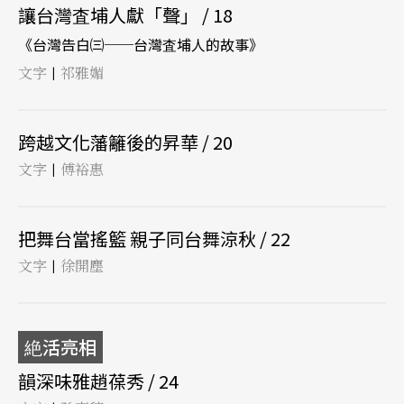
讓台灣査埔人獻「聲」 / 18
《台灣告白㈢──台灣査埔人的故事》
文字
祁雅媚
|
跨越文化藩籬後的昇華 / 20
文字
傅裕惠
|
把舞台當搖籃 親子同台舞涼秋 / 22
文字
徐開塵
|
絶活亮相
韻深味雅趙葆秀 / 24