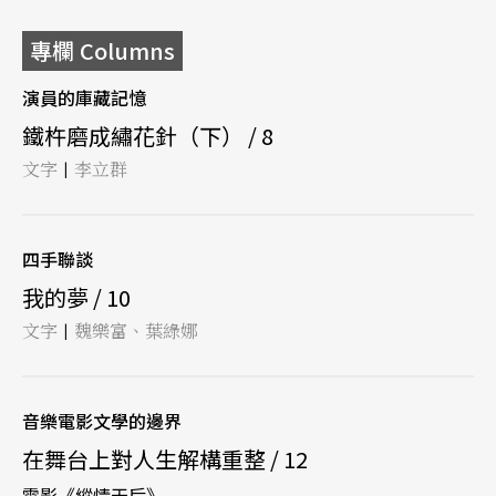
專欄 Columns
演員的庫藏記憶
鐵杵磨成繡花針（下） / 8
文字
李立群
|
四手聯談
我的夢 / 10
文字
魏樂富、葉綠娜
|
音樂電影文學的邊界
在舞台上對人生解構重整 / 12
電影《縱情天后》