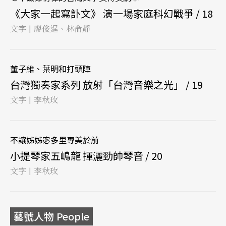
《大家一起寫訃文》 演一場家庭科幻戰爭 / 18
文字
廖俊逞、林侖靜
|
董子維、葉明和打頭陣
台灣獨奏家系列 放射「台灣音樂之光」 / 19
文字
李秋玫
|
不讓姊姊宓多里專美於前
小提琴家五嶋龍 揮灑勁帥琴音 / 20
文字
李秋玫
|
藝號人物 People