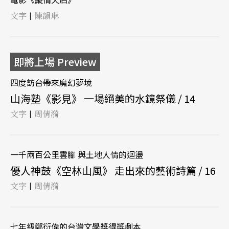
文字
陳韻琳
|
即將上場 Preview
四度訪台帶來魔幻夢境
山海塾《影見》 一場絕美的水鏡祭儀 / 14
文字
周倩漪
|
一千兩百公里雲腳 與土地人情的迴盪
優人神鼓《空林山風》 走出來的藝術詩篇 / 16
文字
周倩漪
|
七年級鄭衍偉的台灣文學獎得獎劇本