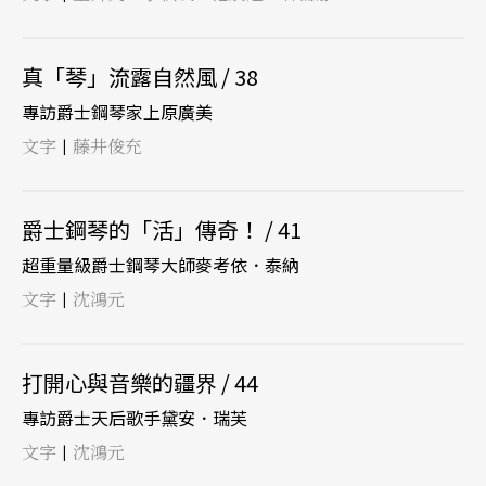
真「琴」流露自然風 / 38
專訪爵士鋼琴家上原廣美
文字
藤井俊充
|
爵士鋼琴的「活」傳奇！ / 41
超重量級爵士鋼琴大師麥考依．泰納
文字
沈鴻元
|
打開心與音樂的疆界 / 44
專訪爵士天后歌手黛安．瑞芙
文字
沈鴻元
|