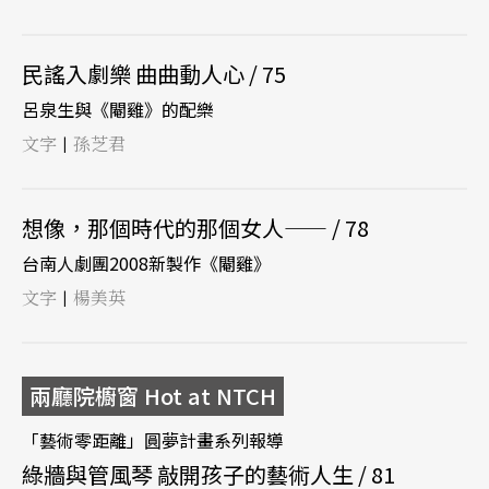
民謠入劇樂 曲曲動人心 / 75
呂泉生與《閹雞》的配樂
文字
孫芝君
|
想像，那個時代的那個女人—— / 78
台南人劇團2008新製作《閹雞》
文字
楊美英
|
兩廳院櫥窗 Hot at NTCH
「藝術零距離」圓夢計畫系列報導
綠牆與管風琴 敲開孩子的藝術人生 / 81