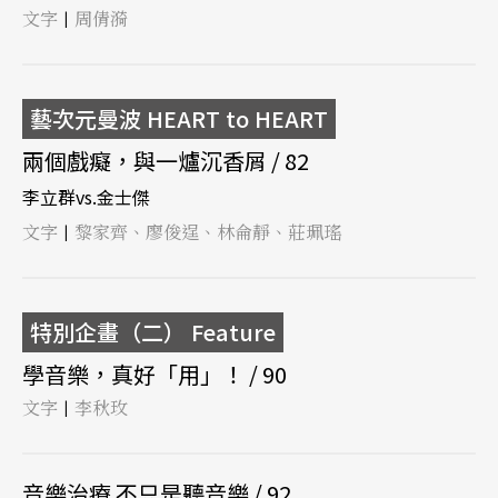
文字
周倩漪
|
藝次元曼波 HEART to HEART
兩個戲癡，與一爐沉香屑 / 82
李立群vs.金士傑
文字
黎家齊、廖俊逞、林侖靜、莊珮瑤
|
特別企畫（二） Feature
學音樂，真好「用」！ / 90
文字
李秋玫
|
音樂治療 不只是聽音樂 / 92