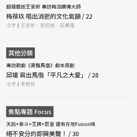
超級戲迷王安祈 專訪梅派嫡傳大師
梅葆玖 唱出消逝的文化氣韻 / 22
文字
王安祈、范辰旭、莊珮瑤
|
其他分類
專訪歌劇《黑鬚馬偕》劇本原創
邱瑗 寫出馬偕「平凡之大愛」 / 28
文字
李秋玫
|
焦點專題 Focus
天后+泰斗+王牌+巨星 還有在地Fusion味
絕不安分的即興美聲！ / 30