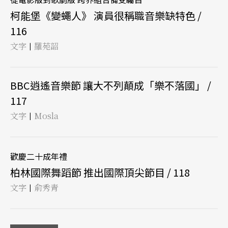
柯能堡《變蠅人》 演員很稱職音樂缺特色 /
116
文字
羅苑韶
|
BBC逍遙音樂節 讓大不列顛成「樂不落國」 /
117
文字
Mosla
|
歡慶二十成年禮
柏林國際舞蹈節 推出國際頂尖節目 / 118
文字
俞秀青
|