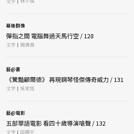
文字
林千琪
|
幕後群像
彈指之間 電腦舞過天馬行空 / 128
文字
周倩漪
|
藝@書
《驚豔顧爾德》 再現鋼琴怪傑傳奇威力 / 131
文字
吳家恆
|
藝@電影
五部華語電影 看四十歲導演嗆聲 / 132
文字
田國平
|