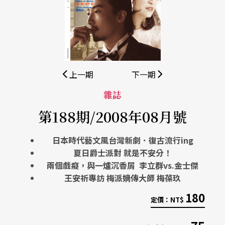
上一期
下一期
雜誌
第188期/2008年08月號
日本時代藝文風台灣新劇．復古流行ing
夏日爵士派對 就是不安分！
兩個戲癡，與一爐沉香屑 李立群vs.金士傑
王安祈專訪 梅派嫡傳大師 梅葆玖
180
定價：
NT$