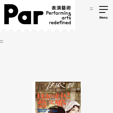
跳到主要內容區塊
網站導覽
:::
:::