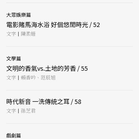
大眾娛樂篇
電影賭馬海水浴 好個悠閒時光 / 52
文字
陳柔縉
|
文學篇
文明的香氣vs.土地的芳香 / 55
文字
賴香吟、范辰旭
|
時代新音 一洗傳統之耳 / 58
文字
孫芝君
|
戲劇篇