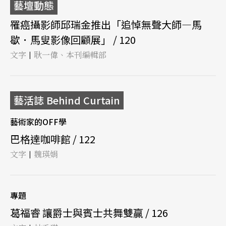
藝壇動態
罹癌攝影師邱瑞金推出「追悼無聲大師—馬
歇．馬叟影像回顧展」 / 120
文字
耿一偉、本刊編輯部
|
藝活誌 Behind Curtain
藝術家的OFF學
巴格達咖啡館 / 122
文字
魏瑛娟
|
專題
葛福睿 讓爵士與賓士共舞雙贏 / 126