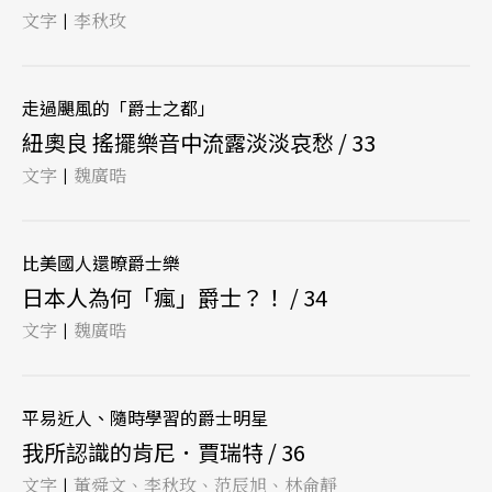
文字
李秋玫
|
走過颶風的「爵士之都」
紐奧良 搖擺樂音中流露淡淡哀愁 / 33
文字
魏廣晧
|
比美國人還暸爵士樂
日本人為何「瘋」爵士？！ / 34
文字
魏廣晧
|
平易近人、隨時學習的爵士明星
我所認識的肯尼．賈瑞特 / 36
文字
董舜文、李秋玫、范辰旭、林侖靜
|