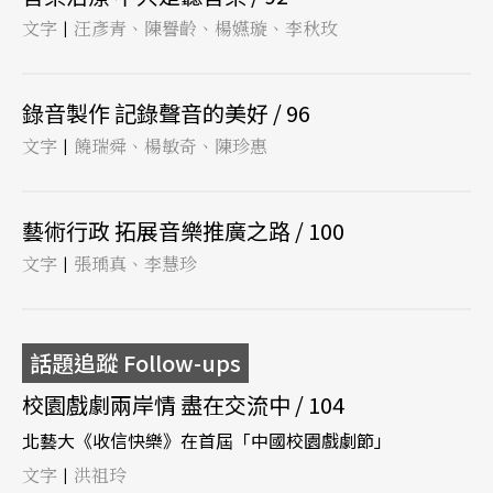
文字
汪彥青、陳譽齡、楊嬿璇、李秋玫
|
錄音製作 記錄聲音的美好 / 96
文字
饒瑞舜、楊敏奇、陳珍惠
|
藝術行政 拓展音樂推廣之路 / 100
文字
張瑀真、李慧珍
|
話題追蹤 Follow-ups
校園戲劇兩岸情 盡在交流中 / 104
北藝大《收信快樂》在首屆「中國校園戲劇節」
文字
洪祖玲
|