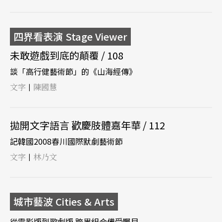
四界看表演 Stage Viewer
未敢遊戲到底的顛覆 / 108
談「高行健藝術節」的《山海經傳》
文字
陳國慧
|
拋開文字語言 歡慶肢體嘉年華 / 112
記韓國2008春川國際默劇藝術節
文字
林乃文
|
城市藝波 Cities & Arts
從電影版到歌劇版 跨界組合備受矚目