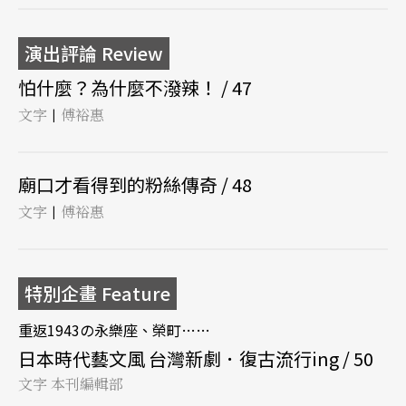
演出評論 Review
怕什麼？為什麼不潑辣！ / 47
文字
傅裕惠
|
廟口才看得到的粉絲傳奇 / 48
文字
傅裕惠
|
特別企畫 Feature
重返1943の永樂座、榮町……
日本時代藝文風 台灣新劇．復古流行ing / 50
文字 本刊編輯部