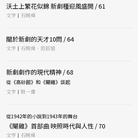
沃土上繁花似錦 新劇種迎風盛開 / 61
文字
石婉舜
|
關於新劇的天才10問 / 64
文字
石婉舜、范辰旭
|
新劇劇作的現代精神 / 68
從《高砂館》和《閹雞》談起
文字
耿一偉
|
從1942年的小說到1943年的舞台
《閹雞》首部曲 映照時代與人性 / 70
文字
石婉舜
|