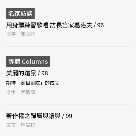
名家訪談
用身體練習歌唱 訪長笛家葛洛夫 / 96
文字
郭文銓
|
專欄 Columns
美麗的遠景 / 98
期待「定目劇院」的成立
文字
席慕德
|
著作權之歸屬與讓與 / 99
文字
林信和
|