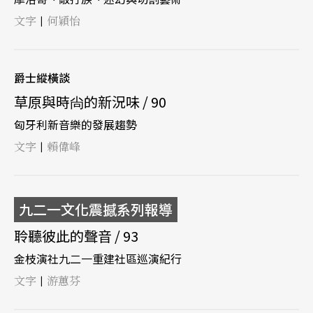
文字
何穎怡
|
爵士縱橫談
草原與時尙的新況味 / 90
匈牙利新音樂的發展趨勢
文字
賴偉峰
|
九二一文化震撼系列報導
聆聽彼此的聲音 / 93
金枝演社九二一重建社區巡演紀行
文字
游蕙芬
|