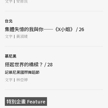
文字
安原良
|
台北
集體失憶的我與你──《X小姐》 / 26
文字
黃淑綾
|
慕尼黑
搭起世界的橋樑？ / 28
記慕尼黑國際舞蹈節
文字
林亞婷
|
特別企畫 Feature