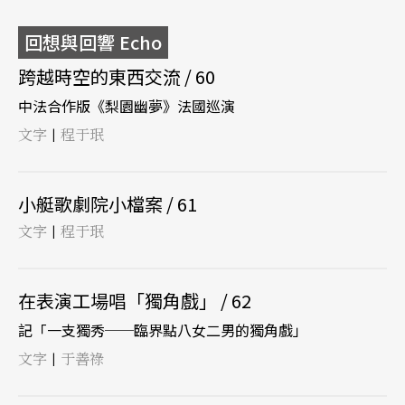
回想與回響 Echo
跨越時空的東西交流 / 60
中法合作版《梨園幽夢》法國巡演
文字
程于珉
|
小艇歌劇院小檔案 / 61
文字
程于珉
|
在表演工場唱「獨角戲」 / 62
記「一支獨秀──臨界點八女二男的獨角戲」
文字
于善祿
|