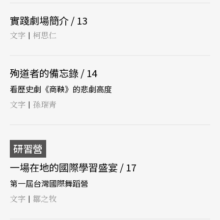
實踐劇場簡介 / 13
文字
柯思仁
|
殉道者的備忘錄 / 14
看歷史劇《商鞅》的悲劇高度
文字
孫瑞青
|
研習營
一場在地的國際學習盛宴 / 17
第一屆台灣國際舞蹈營
文字
鄒之牧
|