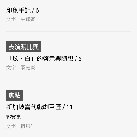
印象手記 / 6
文字
林鑠齊
|
表演賦比興
「炫．白」的啓示與隨想 / 8
文字
聶光炎
|
焦點
新加坡當代戲劇巨匠 / 11
郭寶崑
文字
柯思仁
|