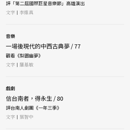
評「第二屆國際巨星音樂節」高雄演出
文字
李維真
|
音樂
一場後現代的中西古典夢 / 77
觀看《梨園幽夢》
文字
羅基敏
|
戲劇
信台南者，得永生 / 80
評台南人劇團《一年三季》
文字
葉智中
|