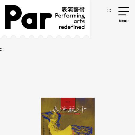
跳到主要內容區塊
網站導覽
:::
:::