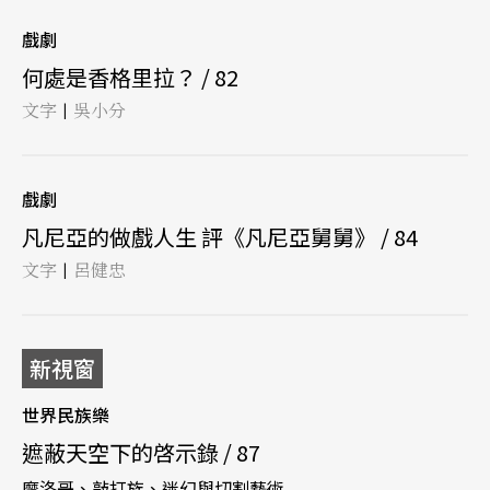
戲劇
何處是香格里拉？ / 82
文字
吳小分
|
戲劇
凡尼亞的做戲人生 評《凡尼亞舅舅》 / 84
文字
呂健忠
|
新視窗
世界民族樂
遮蔽天空下的啓示錄 / 87
摩洛哥、敲打族、迷幻與切割藝術