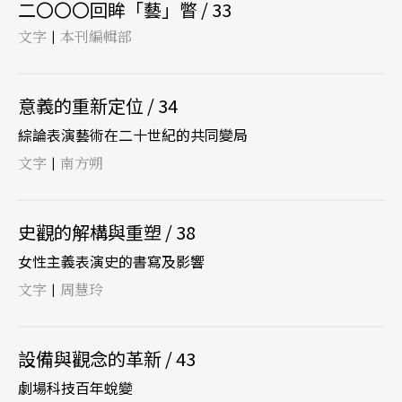
二〇〇〇回眸「藝」瞥 / 33
文字
本刊編輯部
|
意義的重新定位 / 34
綜論表演藝術在二十世紀的共同變局
文字
南方朔
|
史觀的解構與重塑 / 38
女性主義表演史的書寫及影響
文字
周慧玲
|
設備與觀念的革新 / 43
劇場科技百年蛻變