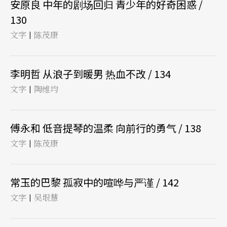
安原良 中年的剧场回归 青少年的好奇困惑 /
130
文字
陈茂康
|
李明哲 从浪子到暖男 热血不改 / 134
文字
陶维均
|
傅永和 低音提琴的温柔 向前行的勇气 / 138
文字
陈茂康
|
常玉的巴黎 孤寂中的喧哗与严谨 / 142
文字
吴垠慧
|