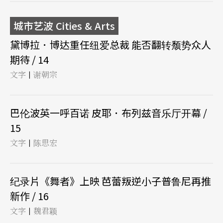
城市艺波 Cities & Arts
黛博拉．博达重任纽爱总裁 能否翻转颓势众人
期待 / 14
文字
谢朝宗
|
巴伦波英一呼百诺 皮耶．布列兹音乐厅开幕 /
15
文字
陈思宏
|
纪录片《舞者》上映 芭蕾叛逆小子普鲁尼再推
新作 / 16
文字
魏君颖
|