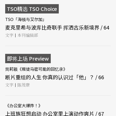
TSO精选 TSO Choice
TSO「海顿与艾尔加」
麦克里希与波库比奇联手 挥洒古乐新境界 / 64
文字
本刊编辑部
|
即将上场 Preview
简莉颖《叛徒马密可能的回忆录》
断片重组的人生 你真的认识过「他」？ / 66
文字
陈茂康
|
《办公室大爆炸！》
上班族狂想启动 办公室里上演动作爽片 / 67