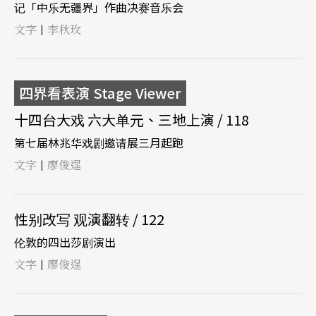
记「中乐无疆界」作曲决赛音乐会
文字
李秋玫
|
四界看表演 Stage Viewer
十四台大戏 六大单元、三地上演 / 118
第七届林兆华戏剧邀请展三月起跑
文字
廖俊逞
|
性别改写 观演翻转 / 122
伦敦的四出莎剧演出
文字
廖俊逞
|