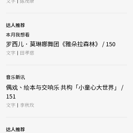
文字
陈茂康
|
达人推荐
本月我想看
罗西儿．莫琳娜舞团《雅朵拉森林》 / 150
文字
田孝慈
|
音乐新讯
偶戏、绘本与交响乐 共构「小童心大世界」 /
151
文字
李秋玫
|
达人推荐