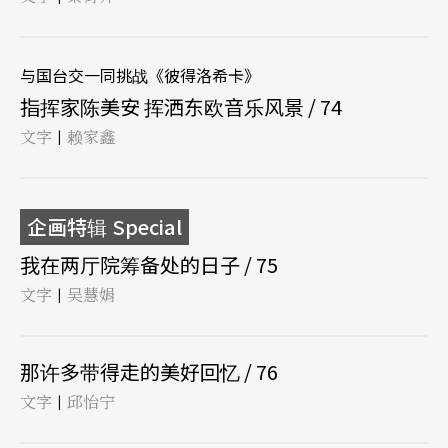
与国台交一同挑战《彼得洛希卡》
指挥家陈美安 挥洒东欧音乐风景 / 74
文字
赖家鑫
|
企画特辑 Special
我在两厅院筹备处的日子 / 75
文字
吴慧娟
|
那许多带得走的美好回忆 / 76
文字
邱怡宁
|