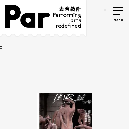
跳到主要内容区块
网站导览
:::
:::