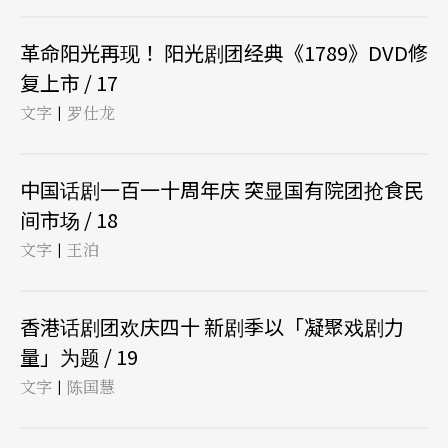
革命阳光再现！ 阳光剧团经典《1789》DVD修
复上市 / 17
文字
罗仕龙
|
中国话剧一百一十周年庆 突显国有院团抢食民
间市场 / 18
文字
王泊
|
香港话剧团欢庆四十 新剧季以「凝聚戏剧力
量」为题 / 19
文字
陈国慧
|