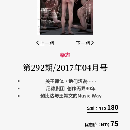
上一期
下一期
杂志
第292期/2017年04月号
关于裸体，他们想说……
尼德剧团
创作无界30
年
鲍比达与王希文的Music Way
180
定价：
NT$
75
优惠价：
NT$