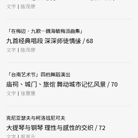
文字
陈茂康
|
「在梅边．九歌─魏海敏梅派曲集」
九首经典唱段 深深师徒情缘 / 68
文字
陈茂康
|
「台南艺术节」四档舞蹈演出
庙祠、城门、旅馆 舞动城市记忆风景 / 70
文字
张慧慧
|
克尼亚瑟夫与柯洛班尼可夫
大提琴与钢琴 理性与感性的交织 / 72
文字
蔡育升
|