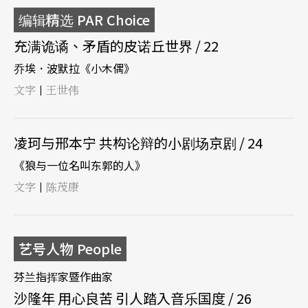
编辑精选 PAR Choice
充满诡谲、矛盾的皮诺丘世界 / 22
乔埃．波默拉《小木偶》
文字
王世伟
|
凌珂与邢本宁 共构论辩的小剧场京剧 / 24
《狼与一位名叫东郭的人》
文字
陈茂康
|
艺号人物 People
芬兰指挥家暨作曲家
沙隆年 用心良苦 引人踏入音乐国度 / 26