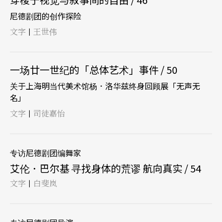
尼德剧团的创作探险
文字
王世伟
|
一场廿一世纪的「总体艺术」事件 / 50
关于上海明当代美术馆杨．洛华兹终身回顾展「无声无
名」
文字
司徒嘉怡
|
专访尼德剧团编舞家
艾伦．巴尔基 寻找身体的荒谬 航向真实 / 54
文字
白斐岚
|