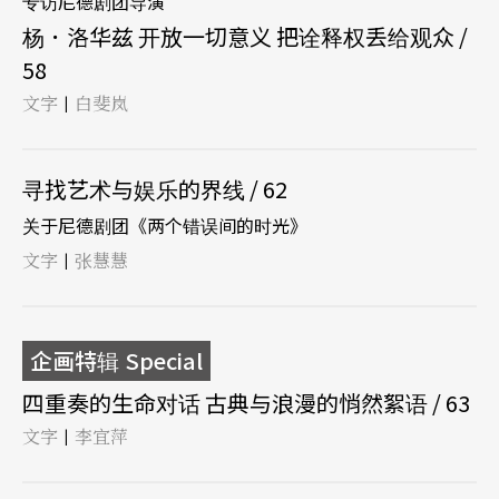
专访尼德剧团导演
杨．洛华兹 开放一切意义 把诠释权丢给观众 /
58
文字
白斐岚
|
寻找艺术与娱乐的界线 / 62
关于尼德剧团《两个错误间的时光》
文字
张慧慧
|
企画特辑 Special
四重奏的生命对话 古典与浪漫的悄然絮语 / 63
文字
李宜萍
|