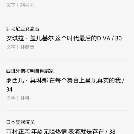
文字
刘马利
|
罗马尼亚女高音
安琪拉．盖儿基尔 这个时代最后的DIVA / 30
文字
林慈音
|
西班牙佛拉明哥舞蹈家
罗西儿．莫琳娜 在每个舞台上呈现真实的我 /
34
文字
林耕
|
日本资深演员
市村正亲 年龄无阻热情 表演就是存在 / 38