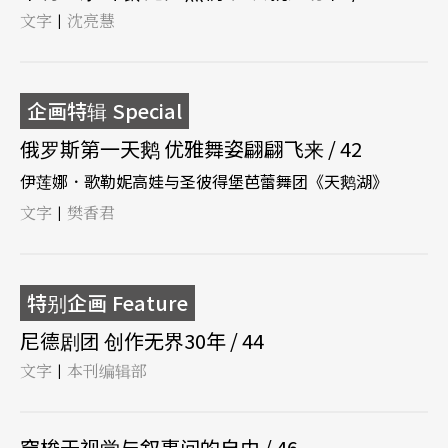
文字
沈亮慧
|
企画特辑 Special
俄罗斯第一天鹅 优雅舞姿翩翩飞来 / 42
伊莲娜．歌勒妮高娃与圣彼得堡芭蕾舞团《天鹅湖》
文字
樊香君
|
特别企画 Feature
尼德剧团 创作无界30年 / 44
文字
本刊编辑部
|
穿梭于视觉与叙事间的自由 / 46