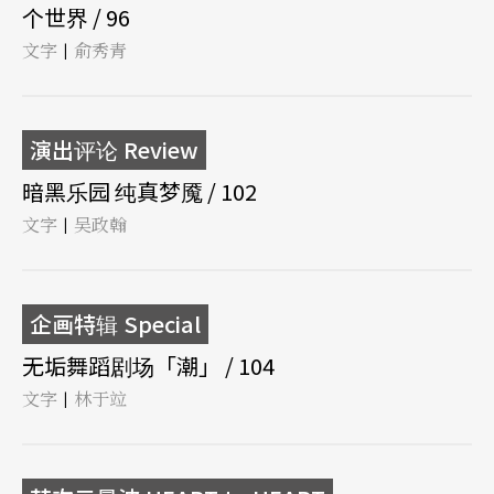
个世界 / 96
文字
俞秀青
|
演出评论 Review
暗黑乐园 纯真梦魇 / 102
文字
吴政翰
|
企画特辑 Special
无垢舞蹈剧场「潮」 / 104
文字
林于竝
|