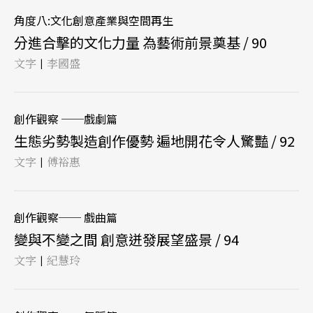
角度八:文化創意產業與空間再生
分進合擊的文化力量 為藝術前景奠基 / 90
文字
李國盛
|
創作觀察 ──戲劇篇
生態劣勢製造創作優勢 遍地開花令人驚豔 / 92
文字
傅裕惠
|
創作觀察── 戲曲篇
變與不變之間 創意迸發展望盛景 / 94
文字
紀慧玲
|