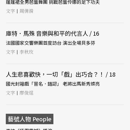
蓬蓬裙全男芭蕾舞團 挑戰芭蕾伶娜的足下功夫
文字
周倩漪
|
庫特．馬殊 音樂與和平的代言人 / 16
法國國家交響樂團首度訪台 演出全場貝多芬
文字
李秋玫
|
人生悲喜歡快，一切「戲」出巧合？！ / 18
國光封箱戲「冒名．錯認」 老將出馬新秀燦亮
文字
廖俊逞
|
藝號人物 People