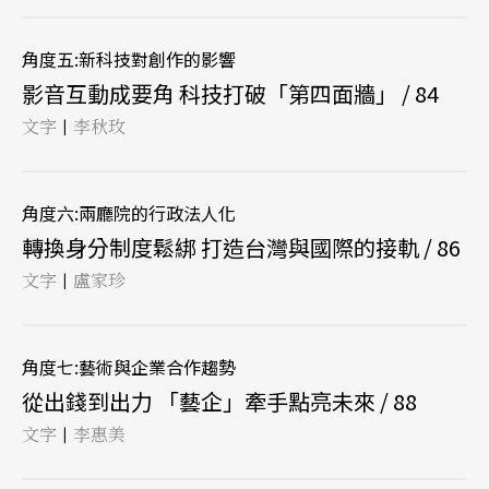
角度五:新科技對創作的影響
影音互動成要角 科技打破「第四面牆」 / 84
文字
李秋玫
|
角度六:兩廳院的行政法人化
轉換身分制度鬆綁 打造台灣與國際的接軌 / 86
文字
盧家珍
|
角度七:藝術與企業合作趨勢
從出錢到出力 「藝企」牽手點亮未來 / 88
文字
李惠美
|