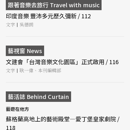
跟著音樂去旅行 Travel with music
印度音樂 豐沛多元歷久彌新 / 112
文字
吳德朗
|
藝視窗 News
文建會「台灣音樂文化園區」正式啟用 / 116
文字
耿一偉、本刊編輯部
|
藝活誌 Behind Curtain
藝遊在他方
蘇格蘭高地上的藝術殿堂—愛丁堡皇家劇院 /
118