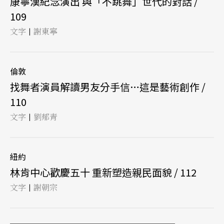
康寧漢紀念演出 與「不跳舞」世代的對話 /
109
文字
謝東寧
|
倫敦
找舞者演員解讀男友分手信…這是藝術創作 /
110
文字
劉郁青
|
紐約
林肯中心歡慶五十 重新塑造親民面貌 / 112
文字
謝朝宗
|