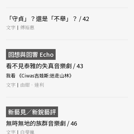
「守貞」？還是「不舉」？ / 42
文字
傅裕惠
|
回想與回響 Echo
看不見泰雅的失真音樂劇 / 43
我看 《Ciwas吉娃斯:迷走山林》
文字
由紺．達利
|
新藝見／新銳藝評
無時無地的族群音樂劇 / 46
文字
白斐嵐
|