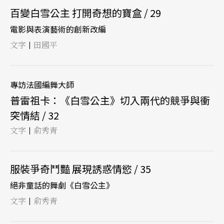
百變白雪公主 打開奇想的寶盒 / 29
電影與表演藝術的創新改編
文字
田國平
|
專訪法國編舞大師
普雷祖卡：《白雪公主》切入兩代的競爭與衝
突情結 / 32
文字
俞秀青
|
服裝爭奇鬥豔 展現誘惑情慾 / 35
絕非童話的舞劇《白雪公主》
文字
俞秀青
|