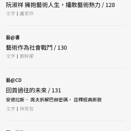
阮淑祥 擁抱藝術人生，播散藝術熱力 / 128
文字
盧家珍
|
藝@書
藝術作為社會戰鬥 / 130
文字
劉梓潔
|
藝@CD
回首過往的未來 / 131
安德拉斯． 席夫拆解巴赫密碼， 詮釋經典新貌
文字
林芳宜
|