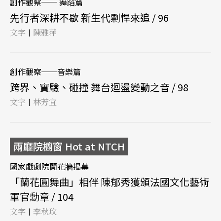
創作觀察── 舞蹈篇
先行者深耕不歇 新生代剽悍來追 / 96
文字
陳雅萍
|
創作觀察──音樂篇
跨界、實驗、碰撞 舞台迴盪變動之音 / 98
文字
林芳宜
|
兩廳院櫥窗 Hot at NTCH
國家戲劇院蘭花牆揭幕
「蘭花圓舞曲」相伴 陳郁秀獲頒法國文化藝術
軍官勳章 / 104
文字
李秋玫
|