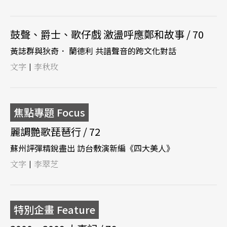
鼓聲、爵士、歌仔戲 激盪呼應鄭和故事 / 70
黃誌群與狄奇． 蘭德利 共譜聲音的跨文化對話
文字
李秋玫
|
焦點專題 Focus
麗調艷歌琵琶行 / 72
蘇州評彈精銳盡出 訪台敷演新編《四大美人》
文字
李翠芝
|
特別企畫 Feature