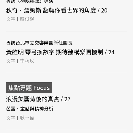
專訪《極限震撼》導演
狄奇．詹姆斯 翻轉你看世界的角度 / 20
文字
廖俊逞
|
專訪台北市立交響樂團新任團長
黃維明 琴弓換數字 期待建構樂團機制 / 24
文字
李秋玫
|
焦點專題 Focus
浪漫美麗背後的真實 / 27
芭蕾、童話與精神分析
文字
耿一偉
|