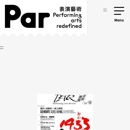
跳到主要內容區塊
網站導覽
:::
:::