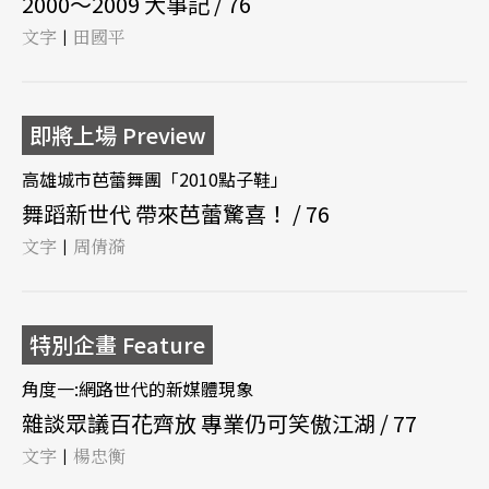
2000～2009 大事記 / 76
文字
田國平
|
即將上場 Preview
高雄城市芭蕾舞團「2010點子鞋」
舞蹈新世代 帶來芭蕾驚喜！ / 76
文字
周倩漪
|
特別企畫 Feature
角度一:網路世代的新媒體現象
雜談眾議百花齊放 專業仍可笑傲江湖 / 77
文字
楊忠衡
|