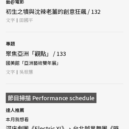
藝@電影
初生之犢與沈辣老薑的創意狂飆 / 132
文字
田國平
|
專題
聚焦亞洲「觀點」 / 133
國美館「亞洲藝術雙年展」
文字
吳垠慧
|
節目掃描 Performance schedule
達人推薦
本月我想看
河床劇團《Electric X!》、台北越界舞團《時