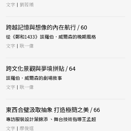
文字
劉若瑀
|
跨越記憶與想像的內在航行 / 60
從《鄭和1433》談羅伯．威爾森的晚期風格
文字
耿一偉
|
跨文化景觀與夢境拼貼 / 64
談羅伯．威爾森的劇場敘事
文字
耿一偉
|
東西合璧汲取抽象 打造極簡之美 / 66
專訪服裝設計葉錦添 、舞台技術指導王孟超
文字
廖俊逞
|