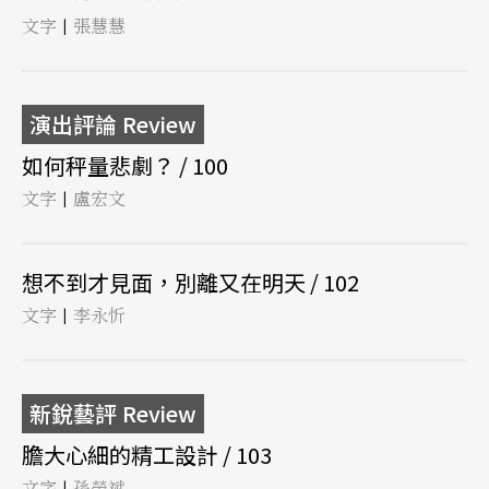
文字
張慧慧
|
演出評論 Review
如何秤量悲劇？ / 100
文字
盧宏文
|
想不到才見面，別離又在明天 / 102
文字
李永忻
|
新銳藝評 Review
膽大心細的精工設計 / 103
文字
孫榮斌
|