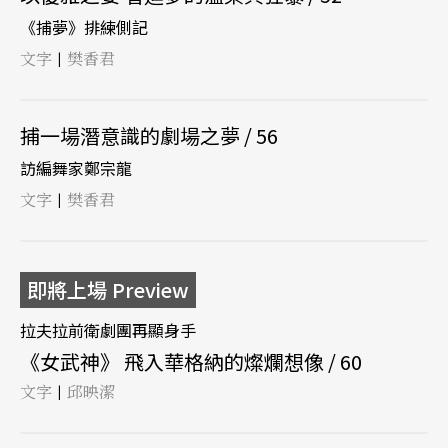
《捕夢》排練側記
文字
樊香君
|
捕一場潛意識的劇場之夢 / 56
訪編舞家鄭宗龍
文字
樊香君
|
即將上場 Preview
拉夫拉前衛劇團再顯身手
《女武神》 飛入華格納的燦爛想像 / 60
文字
邱映潔
|