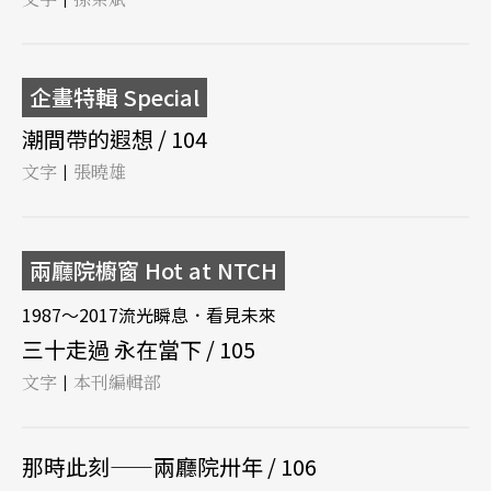
企畫特輯 Special
潮間帶的遐想 / 104
文字
張曉雄
|
兩廳院櫥窗 Hot at NTCH
1987～2017流光瞬息．看見未來
三十走過 永在當下 / 105
文字
本刊編輯部
|
那時此刻——兩廳院卅年 / 106