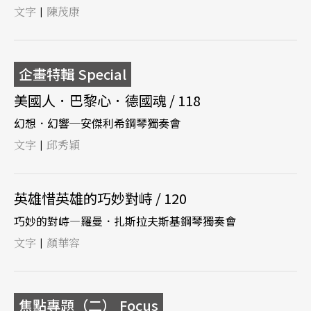
文字
陳茂康
|
企畫特輯 Special
美國人．巴黎心．德國魂 / 118
幻想．幻響─安傑利希鋼琴獨奏會
文字
邱秀穎
|
英雄惜英雄的巧妙對峙 / 120
巧妙的對峙—羅曼．扎斯拉夫斯基鋼琴獨奏會
文字
顏華容
|
焦點專題（二） Focus