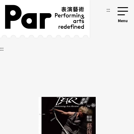
跳到主要內容區塊
網站導覽
:::
:::