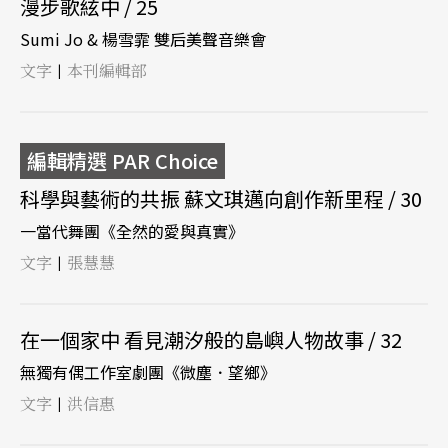
漫步歌絃中 / 25
Sumi Jo & 楊雪霏 雙后美聲音樂會
文字
本刊編輯部
|
編輯精選 PAR Choice
科學與藝術的共振 蘇文琪邁向創作新里程 / 30
一當代舞團《全然的愛與真實》
文字
張慧慧
|
在一個家中 看見潮汐般的島嶼人物故事 / 32
無獨有偶工作室劇團《微塵．望鄉》
文字
洪信惠
|