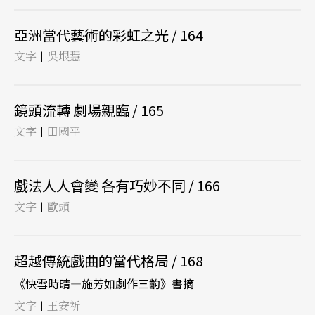
亞洲當代藝術的彩虹之光 / 164
文字
吳垠慧
|
鏡頭流轉 劇場親臨 / 165
文字
田國平
|
戲法人人會變 各有巧妙不同 / 166
文字
歐頭
|
超越傳統戲曲的當代格局 / 168
《快雪時晴—施芳如劇作三齣》書摘
文字
王安祈
|