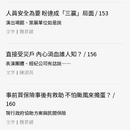
人員安全為要 盼達成「三贏」局面 / 153
演出場館、策展單位如是說
文字
魏君穎
|
直接受災戶 內心淌血誰人知？ / 156
表演團體、經紀公司有話說……
文字
陳淑英
|
事前買保險事後有救助 不怕颱風來搗蛋？ /
160
現行政府協助方案與民間保險
文字
魏君穎
|