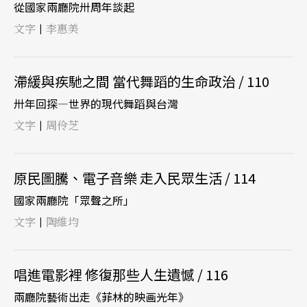
從國家兩廳院卅周年談起
文字
李惠美
|
滯緩與疾馳之間 當代舞蹈的生命政治 / 110
卅年回探—世界的現代舞蹈與台灣
文字
周伶芝
|
原民圖騰、電子音樂 走入民眾生活 / 114
國家兩廳院「眾聲之所」
文字
陶維均
|
唱進電影裡 修復那些人生遺憾 / 116
兩廳院藝術出走《菲林的映画光年》