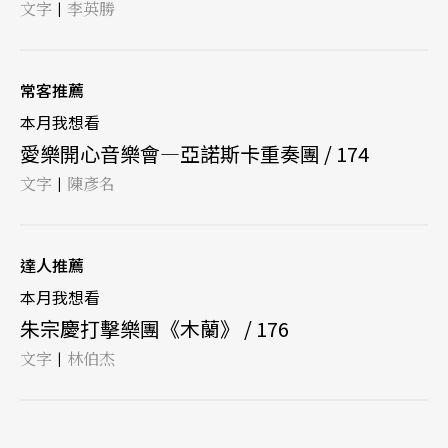
文字
李英勝
|
常客推薦
本月我想看
愛樂開心音樂會—亞諾斯卡重奏團 / 174
文字
陳彥名
|
達人推薦
本月我想看
朱宗慶打擊樂團《木蘭》 / 176
文字
林伯杰
|