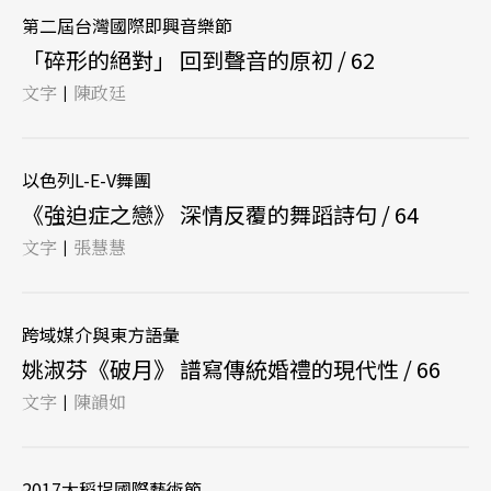
第二屆台灣國際即興音樂節
「碎形的絕對」 回到聲音的原初 / 62
文字
陳政廷
|
以色列L-E-V舞團
《強迫症之戀》 深情反覆的舞蹈詩句 / 64
文字
張慧慧
|
跨域媒介與東方語彙
姚淑芬《破月》 譜寫傳統婚禮的現代性 / 66
文字
陳韻如
|
2017大稻埕國際藝術節