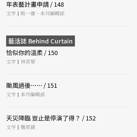
年表藝計畫申請 / 148
文字
耿一偉、本刊編輯部
|
藝活誌 Behind Curtain
恰似你的溫柔 / 150
文字
林奕華
|
颱風過後…… / 151
文字
本刊編輯部
|
天災降臨 豈止是停演了得？ / 152
文字
魏君穎
|