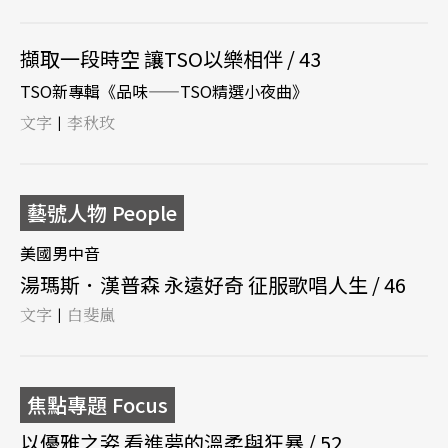
擷取一段時空 讓TSO以樂相伴 / 43
TSO新專輯《品味——TSO精選小夜曲》
文字
李秋玫
|
藝號人物 People
美國男中音
湯瑪斯．漢普森 永遠好奇 征服歌唱人生 / 46
文字
白斐嵐
|
焦點專題 Focus
以優雅之姿 看進夢的溫柔與狂暴 / 52