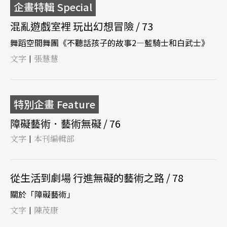
企畫特輯 Special
混亂遊戲室裡 玩出幻想冒險 / 73
舞蹈空間舞團《不聽話孩子的故事2—藍騎士和白武士》
文字
張慧慧
|
特別企畫 Feature
障礙藝術．藝術無礙 / 76
文字
本刊編輯部
|
從生活到劇場 行進無礙的藝術之路 / 78
關於「障礙藝術」
文字
陳茂康
|